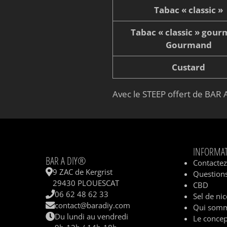
Tabac « classic »
Tabac « classic » gou
Gourmand
Custard
Avec le STEEP offert de BAR A
INFORMA
BAR A DIY®
Contacte
9 ZAC de Kergrist
Questions
29430 PLOUESCAT
CBD
06 62 48 62 33
Sel de nic
contact@baradiy.com
Qui somm
Du lundi au vendredi
Le concep