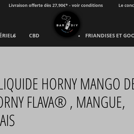
Livraison offerte dès 27,90€* - voir conditions
Le con
ÉRIELS
CBD
FRIANDISES ET GO
-LIQUIDE HORNY MANGO D
ORNY FLAVA® , MANGUE,
AIS