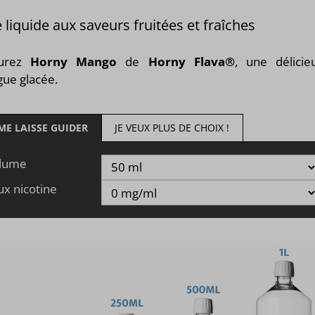
 liquide aux saveurs fruitées et fraîches
ourez
Horny Mango
de
Horny Flava®
, une délicie
ue glacée.
 ME LAISSE GUIDER
JE VEUX PLUS DE CHOIX !
lume
ux nicotine