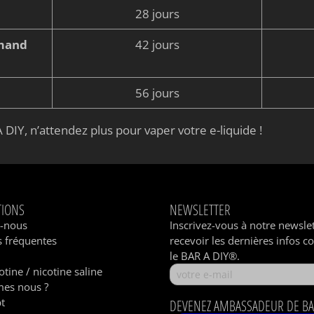
28 jours
rmand
42 jours
56 jours
 DIY, n’attendez plus pour vaper votre e-liquide !
TIONS
NEWSLETTER
z-nous
Inscrivez-vous à notre newsle
 fréquentes
recevoir les dernières infos c
le BAR A DIY®.
otine / nicotine saline
es nous ?
t
DEVENEZ AMBASSADEUR DE BA