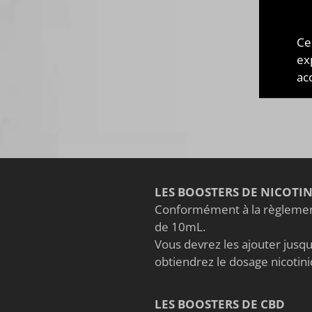
est 
conc
Ce
mala
ex
goût
acc
LES BOOSTERS DE NICOTI
Conformément à la règlement
de 10mL.
Vous devrez les ajouter jusqu'
obtiendrez le dosage nicoti
LES BOOSTERS DE CBD