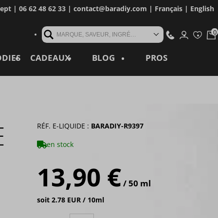
cept
| 06 62 48 62 33 |
contact@baradiy.com
|
Français
|
English
MARQUE, SAVEUR, INGRÉDIENT, RÉFÉRENCE, MOT CLÉ...
ODIES
CADEAUX
BLOG
PROS
E
RÉF. E-LIQUIDE :
BARADIY-R9397
en stock
13,90 €
/ 50 ml
soit 2.78 EUR / 10ml