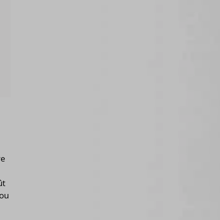
re
ût
 ou