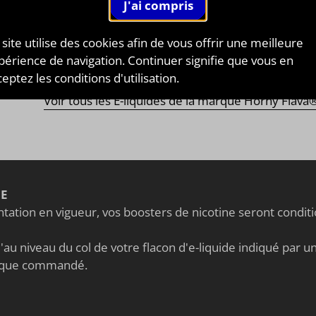
une
gamme de saveurs explosives
sous forme d'
arôme
entrés
aussi
frais
que
fruités
dans la plus pure traditio
 site utilise des cookies afin de vous offrir une meilleure
isienne. Retrouvez notamment le
Horny Mango
au bo
périence de navigation. Continuer signifie que vous en
 de mangue fraîche
! Un
délicieux e-liquide fruité
.
eptez les conditions d'utilisation.
Voir tous les E-liquides de la marque Horny Flava
NE
ation en vigueur, vos boosters de nicotine seront condi
au niveau du col de votre flacon d'e-liquide indiqué par un 
nique commandé.