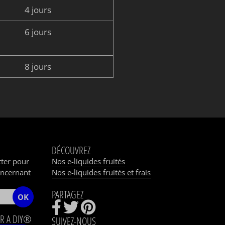
4 jours
6 jours
8 jours
DÉCOUVREZ
tter pour
Nos e-liquides fruités
oncernant
Nos e-liquides fruités et frais
PARTAGEZ
OK
R A DIY®
SUIVEZ-NOUS