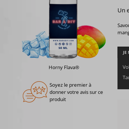
Un e
Sav
mang
JE
Vo
Horny Flava®
Ta
Soyez le premier à
donner votre avis sur ce
produit