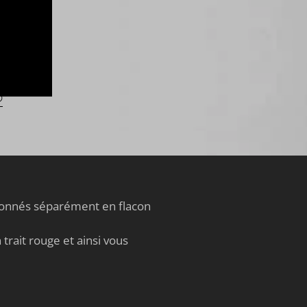
s
n
n
®
tionnés séparément en flacon
trait rouge et ainsi vous