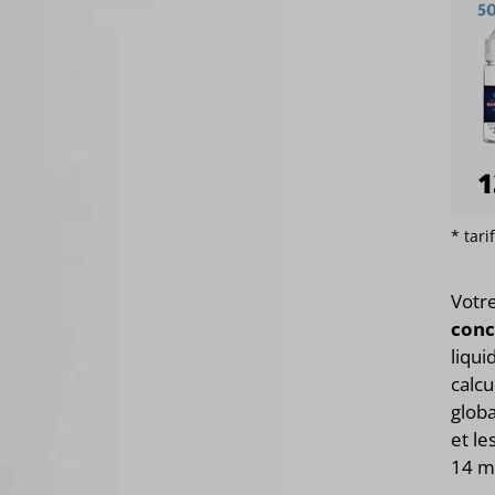
* tar
Votr
conc
liqui
calcu
glob
et le
14 m