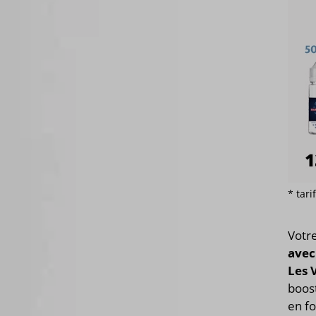
* tar
Votr
avec
Les 
boost
en fo