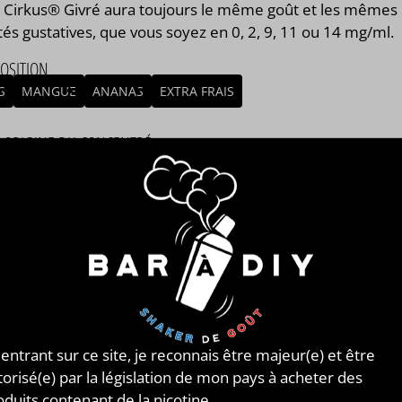
il Cirkus® Givré aura toujours le même goût et les mêmes
tés gustatives, que vous soyez en 0, 2, 9, 11 ou 14 mg/ml.
OSITION
S
MANGUE
ANANAS
EXTRA FRAIS
/ ORIGINE DU CONCENTRÉ
NCE
MBLAGE
mblage réalisé à PLOUESCAT - France par
BAR à DIY®
.
posé de
mono propylène glycol végétal
, de
glycérine
tale
et de l'arôme Mangue de soleil Cirkus® Givré de la
ue Vincent Dans Les Vapes®. Disponible en flacon de
 125ml, 250ml, 500ml et 1L. STEEP : 1 jour.
 entrant sur ce site, je reconnais être majeur(e) et être
torisé(e) par la législation de mon pays à acheter des
ENT DANS LES VAPES®
oduits contenant de la nicotine.