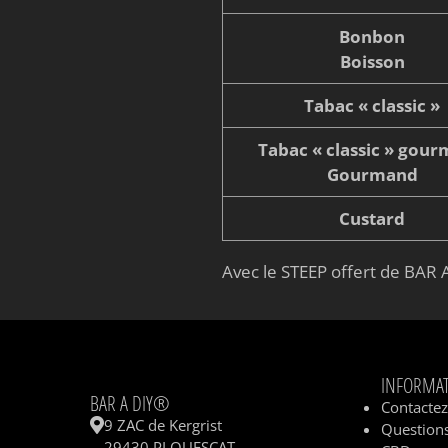
Bonbon
Boisson
Tabac « classic »
Tabac « classic » gou
Gourmand
Custard
Avec le STEEP offert de BAR A
INFORMA
BAR A DIY®
Contacte
9 ZAC de Kergrist
Questions
29430 PLOUESCAT