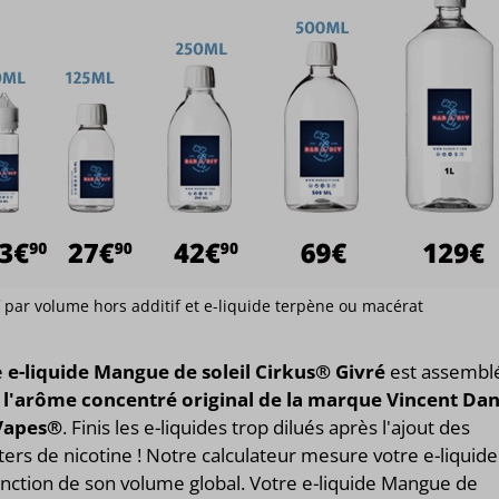
if par volume hors additif et e-liquide terpène ou macérat
e
e-liquide Mangue de soleil Cirkus® Givré
est assembl
 l'arôme concentré original de la marque Vincent Da
Vapes®
. Finis les e-liquides trop dilués après l'ajout des
ers de nicotine ! Notre calculateur mesure votre e-liquide
nction de son volume global. Votre e-liquide Mangue de