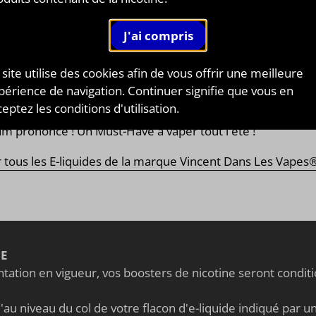
VAPE 100% FRANÇAISE
iquée en France,
Vincent Dans Les Vapes
vous propos
large gamme de
e-liquides fruités
et
classiques
ainsi qu
 site utilise des cookies afin de vous offrir une meilleure
s
arômes concentrés
de qualité, le tout entièremen
périence de navigation. Continuer signifie que vous en
iqué en France ! Parmi leurs plus grandes réussites
eptez les conditions d'utilisation.
ôme concentré "Poire" aux saveurs naturelles de poire a
m prononcé ! Un Must-Have à vaper tout l'été !
r tous les E-liquides de la marque Vincent Dans Les Vapes
NE
ation en vigueur, vos boosters de nicotine seront condi
au niveau du col de votre flacon d'e-liquide indiqué par un 