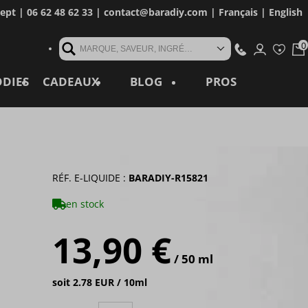
cept
| 06 62 48 62 33 |
contact@baradiy.com
|
Français
|
English
MARQUE, SAVEUR, INGRÉDIENT, RÉFÉRENCE, MOT CLÉ...
ODIES
CADEAUX
BLOG
PROS
RÉF. E-LIQUIDE :
BARADIY-R15821
en stock
13,90 €
/ 50 ml
soit 2.78 EUR / 10ml