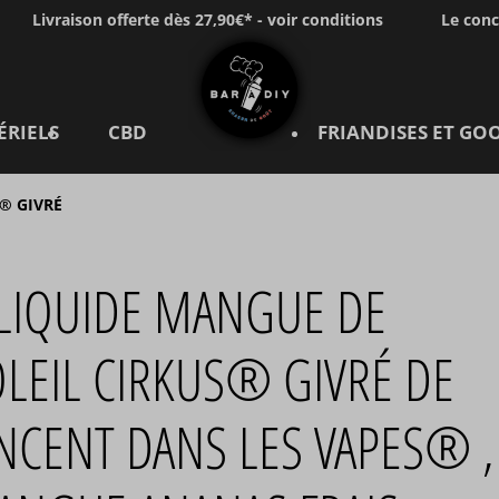
Livraison offerte dès 27,90€* - voir conditions
Le con
ÉRIELS
CBD
FRIANDISES ET GO
® GIVRÉ
-LIQUIDE MANGUE DE
LEIL CIRKUS® GIVRÉ DE
NCENT DANS LES VAPES® ,