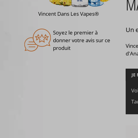
M
Vincent Dans Les Vapes®
Un e
Soyez le premier à
donner votre avis sur ce
Vinc
produit
d'An
JE
Vo
Ta