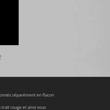
e
e
t
,
u
®
tionnés séparément en flacon
trait rouge et ainsi vous