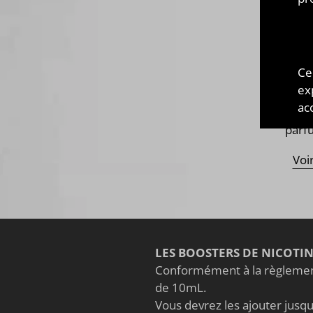
LA 
Fabr
une 
Ce
de
ex
fabr
acc
l'ar
parfu
Voi
LES BOOSTERS DE NICOTI
Conformément à la règlement
de 10mL.
Vous devrez les ajouter jusqu'