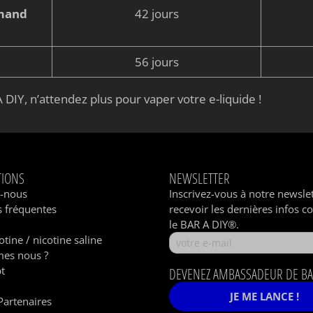
rmand
42 jours
56 jours
 DIY, n’attendez plus pour vaper votre e-liquide !
TIONS
NEWSLETTER
z-nous
Inscrivez-vous à notre newsle
 fréquentes
recevoir les dernières infos c
le BAR A DIY®.
otine / nicotine saline
es nous ?
t
DEVENEZ AMBASSADEUR DE BA
JE ME LANCE !
Partenaires