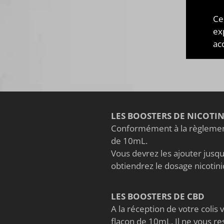
gou
Fraî
Ce
long
ex
acc
LES BOOSTERS DE NICOTI
Conformément à la règlement
de 10mL.
Vous devrez les ajouter jusqu'
obtiendrez le dosage nicoti
LES BOOSTERS DE CBD
A la réception de votre coli
flacon de 10mL. Il ne vous re