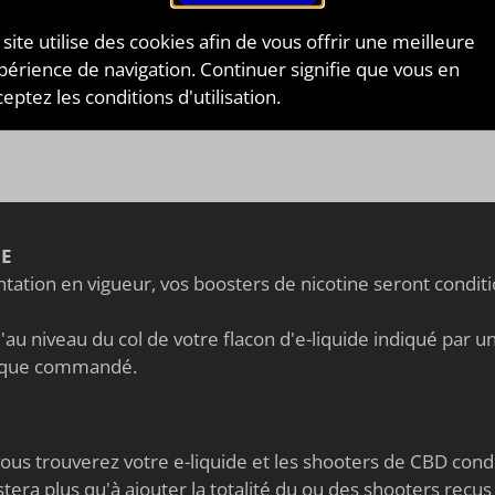
rmandes
. Leur grand classique, le
e-liquide Menthe
che à l'arôme puissant de menthe fraîche
qui dure
 site utilise des cookies afin de vous offrir une meilleure
temps en bouche.
périence de navigation. Continuer signifie que vous en
eptez les conditions d'utilisation.
Voir tous les E-liquides de la marque Esaveur
NE
ation en vigueur, vos boosters de nicotine seront condi
au niveau du col de votre flacon d'e-liquide indiqué par un 
nique commandé.
s vous trouverez votre e-liquide et les shooters de CBD co
stera plus qu'à ajouter la totalité du ou des shooters reçus