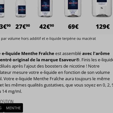
if par volume hors additif et e-liquide terpène ou macérat
e
e-liquide Menthe Fraîche
est assemblé
avec l'arôme
entré original de la marque Esaveur®
. Finis les e-liqui
dilués après l'ajout des boosters de nicotine ! Notre
lateur mesure votre e-liquide en fonction de son volume
l. Votre e-liquide Menthe Fraîche aura toujours le même
et les mêmes qualités gustatives, que vous soyez en 0, 2, 
u 14 mg/ml.
OSITION
S
MENTHE