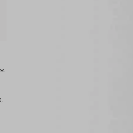
des
9,