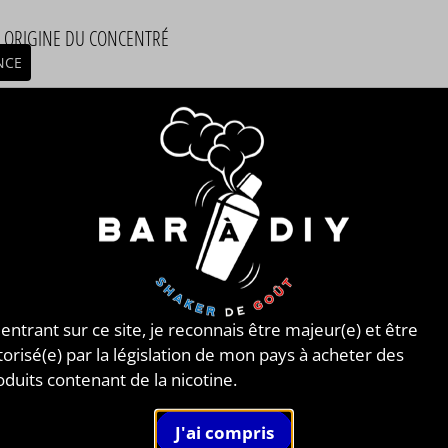
/ ORIGINE DU CONCENTRÉ
NCE
MBLAGE
mblage réalisé à PLOUESCAT - France par
BAR à DIY®
.
posé de
mono propylène glycol végétal
, de
glycérine
tale
et de l'arôme Menthe Fraîche de la marque
eur®. Disponible en flacon de 50ml, 125ml, 250ml, 500ml
. STEEP : 1 jour.
EUR®
veur®
est une marque de
e-liquides 100% Française
,
 entrant sur ce site, je reconnais être majeur(e) et être
iquant
des arômes concentrés
et des
e-liquides
de haut
torisé(e) par la législation de mon pays à acheter des
ité développés en laboratoire. Leur gamme s'étend sur
oduits contenant de la nicotine.
saveurs classiques
aux
saveurs mentholées
en passant
les
saveurs fruitées et classiques
, jusqu'aux