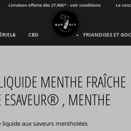
Livraison offerte dès 27,90€* - voir conditions
Le con
ÉRIELS
CBD
FRIANDISES ET GO
LIQUIDE MENTHE FRAÎCHE
E ESAVEUR® , MENTHE
 liquide aux saveurs mentholées