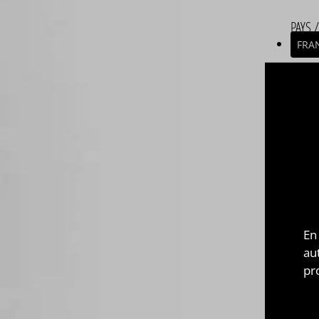
PAYS 
FRA
ASSE
Asse
Com
végé
Esav
et 1L
ESAV
Esa
En
fabr
au
qual
pr
des 
par 