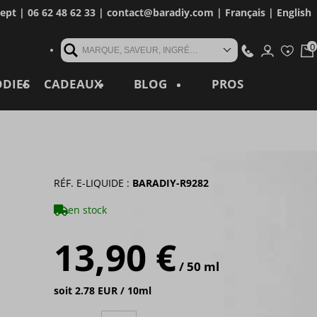
cept
| 06 62 48 62 33 |
contact@baradiy.com
|
Français
|
English
MARQUE, SAVEUR, INGRÉDIENT, RÉFÉRENCE, MOT CLÉ...
ODIES
CADEAUX
BLOG
PROS
RÉF. E-LIQUIDE :
BARADIY-R9282
en stock
13,90 €
/ 50 ml
soit 2.78 EUR / 10ml