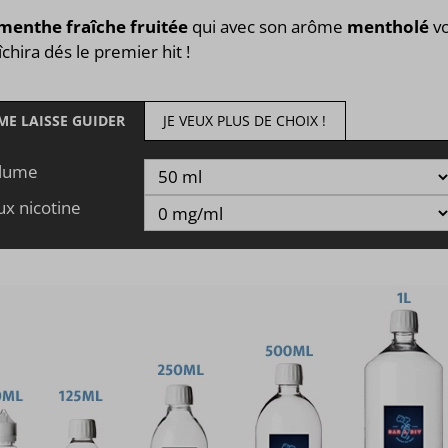
menthe fraîche fruitée
qui avec son arôme
mentholé
v
îchira dés le premier hit !
 ME LAISSE GUIDER
JE VEUX PLUS DE CHOIX !
lume
ux nicotine