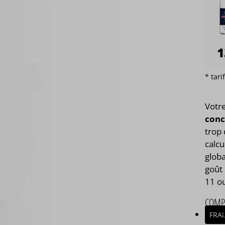
* tar
Votr
conc
trop 
calcu
globa
goût 
11 o
COMP
FRAI