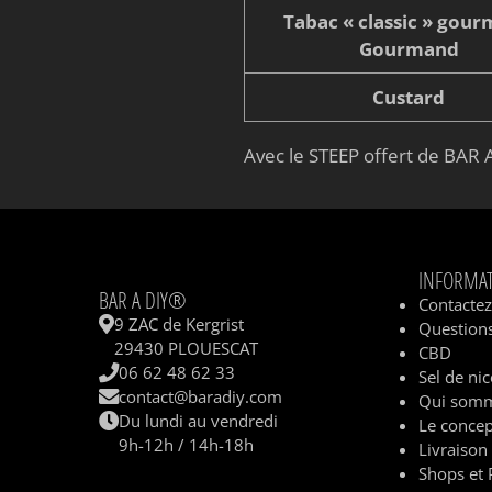
Tabac « classic » gou
Gourmand
Custard
Avec le STEEP offert de BAR A
INFORMA
BAR A DIY®
Contacte
9 ZAC de Kergrist
Questions
29430 PLOUESCAT
CBD
06 62 48 62 33
Sel de nic
contact@baradiy.com
Qui somm
Du lundi au vendredi
Le concep
9h-12h / 14h-18h
Livraison
Shops et 