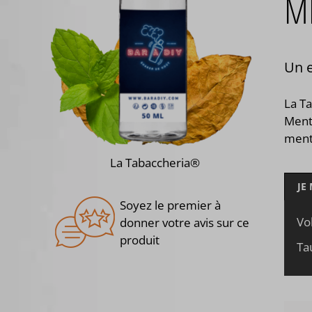
ME
Un e
La T
Menth
ment
La Tabaccheria®
JE
Soyez le premier à
Vo
donner votre avis sur ce
produit
Ta