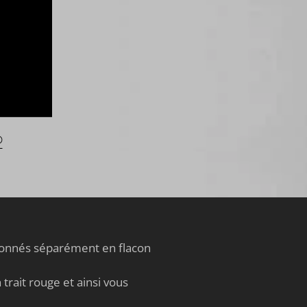
i
s
s
®
tionnés séparément en flacon
trait rouge et ainsi vous