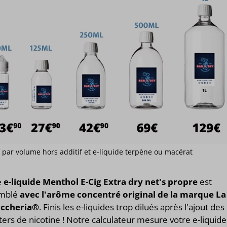
if par volume hors additif et e-liquide terpène ou macérat
e
e-liquide Menthol E-Cig Extra dry net's propre
est
mblé
avec l'arôme concentré original de la marque La
ccheria®
. Finis les e-liquides trop dilués après l'ajout des
ers de nicotine ! Notre calculateur mesure votre e-liquide