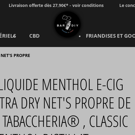
Livraison offerte dès 27,90€* - voir conditions
Le con
ÉRIELS
CBD
FRIANDISES ET GO
 NET'S PROPRE
LIQUIDE MENTHOL E-CIG
TRA DRY NET'S PROPRE DE
 TABACCHERIA® , CLASSIC