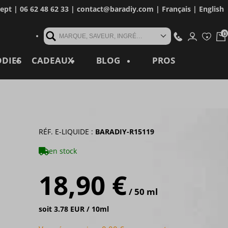
cept
| 06 62 48 62 33 |
contact@baradiy.com
|
Français
|
English
MARQUE, SAVEUR, INGRÉDIENT, RÉFÉRENCE, MOT CLÉ...
ODIES
CADEAUX
BLOG
PROS
RÉF. E-LIQUIDE :
BARADIY-R15119
en stock
18,90 €
/ 50 ml
soit 3.78 EUR / 10ml