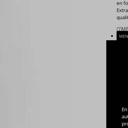
en fo
Extr
quali
COMP
MEN
PAYS 
ITAL
ASSE
Asse
Com
végé
la m
En
125m
au
pr