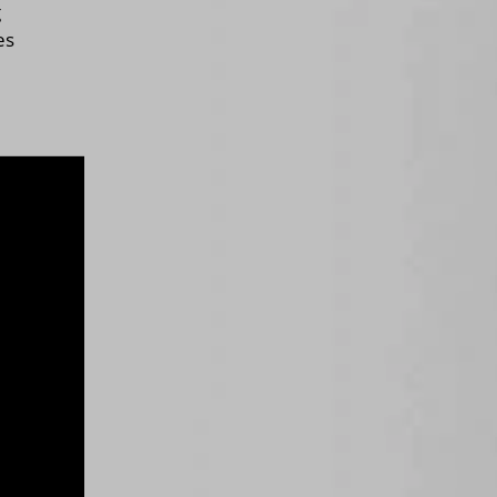
g
es
e