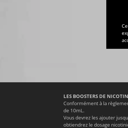
LA T
PIO
La T
Ce
conc
ex
auss
acc
auss
LES BOOSTERS DE NICOTI
Conformément à la règlement
de 10mL.
Vous devrez les ajouter jusqu'
obtiendrez le dosage nicoti