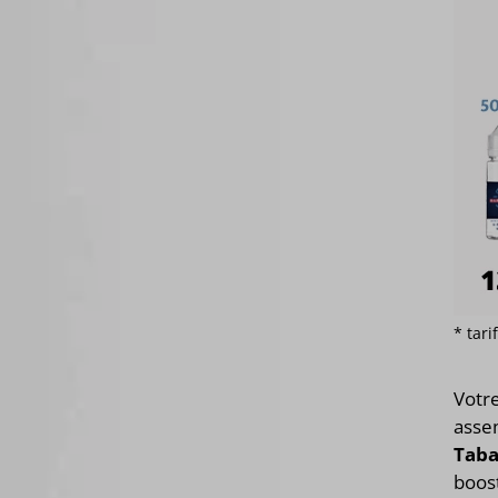
* tar
Votr
asse
Taba
boost