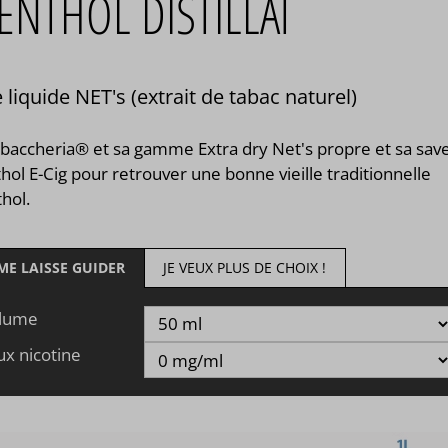
NTHOL DISTILLAT
 liquide NET's (extrait de tabac naturel)
abaccheria® et sa gamme Extra dry Net's propre et sa sav
ol E-Cig pour retrouver une bonne vieille traditionnelle
hol.
 ME LAISSE GUIDER
JE VEUX PLUS DE CHOIX !
lume
ux nicotine