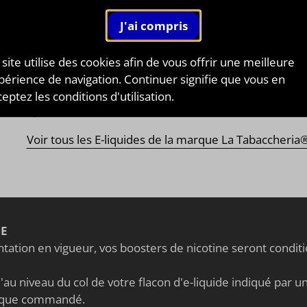
ABACCHERIA®
NNIER DES EXTRAITS DE TABAC !
abaccheria®
est LA marque de référence en ce qu
 site utilise des cookies afin de vous offrir une meilleure
erne
l’extrait de tabac
. Leader sur le marché
italien
mai
périence de navigation. Continuer signifie que vous en
i international, découvrez leurs gammes propres mai
eptez les conditions d'utilisation.
i leurs gammes sales.
Voir tous les E-liquides de la marque La Tabaccheria
NE
ation en vigueur, vos boosters de nicotine seront condi
au niveau du col de votre flacon d'e-liquide indiqué par un 
nique commandé.