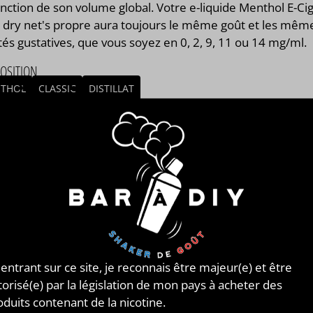
nction de son volume global. Votre e-liquide Menthol E-Ci
a dry net's propre aura toujours le même goût et les mêm
tés gustatives, que vous soyez en 0, 2, 9, 11 ou 14 mg/ml.
OSITION
THOL
CLASSIC
DISTILLAT
/ ORIGINE DU CONCENTRÉ
IE
MBLAGE
mblage réalisé à PLOUESCAT - France par
BAR à DIY®
.
posé de
mono propylène glycol végétal
, de
glycérine
tale
et de l'arôme Menthol E-Cig Extra dry net's propre d
arque La Tabaccheria®. Disponible en flacon de 50ml,
 entrant sur ce site, je reconnais être majeur(e) et être
l, 250ml, 500ml et 1L.
torisé(e) par la législation de mon pays à acheter des
oduits contenant de la nicotine.