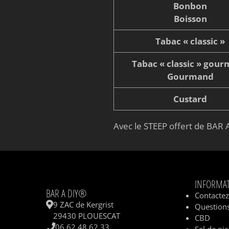
Bonbon
Boisson
Tabac « classic »
Tabac « classic » gou
Gourmand
Custard
Avec le STEEP offert de BAR A
INFORMA
BAR A DIY®
Contacte
9 ZAC de Kergrist
Questions
29430 PLOUESCAT
CBD
06 62 48 62 33