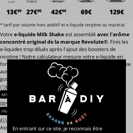
* tarif par volume hors additif et e-liquide terpène ou macérat
Votre
e-liquide Milk Shake
est assemblé
avec l'arôme
concentré original de la marque Revolute®
. Finis les
e-liquides trop dilués après l'ajout des boosters de
nicotine ! Notre calculateur mesure votre e-liquide en
fonction de son volume global. Votre e-liquide Milk Shake
aura toujours le même goût et les mêmes qualités
gustatives, que vous soyez en 0, 2, 9, 11 ou 14 mg/ml.
COMPOSITION
MILKSHAKE
PAYS / ORIGINE DU CONCENTRÉ
FRANCE
ASSEMBLAGE
Assemblage réalisé à PLOUESCAT - France par
BAR à
En entrant sur ce site, je reconnais être