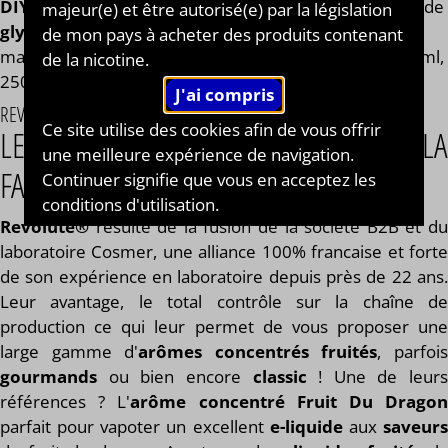
DIY®
. Composé de
mono propylène glycol végétal
, de
majeur(e) et être autorisé(e) par la législation
glycérine végétale
et de l'arôme Milk Shake de la
de mon pays à acheter des produits contenant
marque Revolute®. Disponible en flacon de 50ml, 125ml,
de la nicotine.
250ml, 500ml et 1L. STEEP : 8 jours.
REVOLUTE®
Ce site utilise des cookies afin de vous offrir
LE SPÉCIALISTE FRANÇAIS DE LA
une meilleure expérience de navigation.
FABRICATION D’ARÔMES CONCENTRÉS
Continuer signifie que vous en acceptez les
conditions d'utilisation.
Revolute®
résulte de la fusion de la société B2B et du
laboratoire Cosmer, une alliance 100% francaise et forte
de son expérience en laboratoire depuis près de 22 ans.
Leur avantage, le total contrôle sur la chaîne de
production ce qui leur permet de vous proposer une
large gamme d'
arômes concentrés fruités
, parfoi
gourmands
ou bien encore
classic
! Une de leurs
références ? L'
arôme concentré Fruit Du Drago
parfait pour vapoter un excellent
e-liquide
aux
saveur