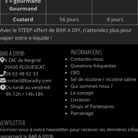
c » gourmand
Gourmand
Custard
56 jours
8 jours
Avec le STEEP offert de BAR A DIY, n’attendez plus pour
vaper votre e-liquide !
INFORMATIONS
BAR A DIY®
Contactez-nous
9 ZAC de Kergrist
Questions fréquentes
29430 PLOUESCAT
CBD
06 62 48 62 33
Sel de nicotine / nicotine saline
contact@baradiy.com
Qui sommes nous ?
Du lundi au vendredi
Le concept
9h-12h / 14h-18h
Livraison
Shops et Partenaires
Parrainage
NEWSLETTER
Inscrivez-vous à notre newsletter pour recevoir les dernières info
concernant le BAR A DIY®.