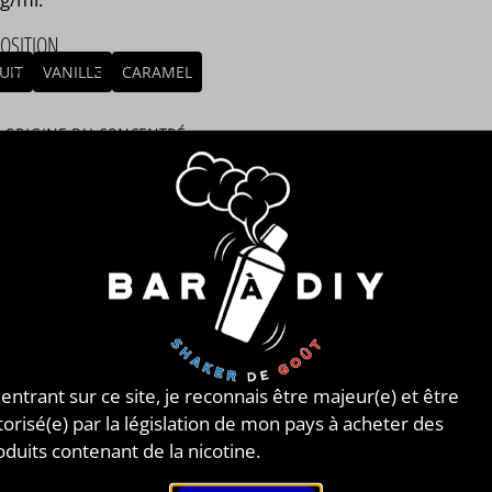
OSITION
UIT
VANILLE
CARAMEL
/ ORIGINE DU CONCENTRÉ
LETERRE
MBLAGE
mblage réalisé à PLOUESCAT - France par
BAR à DIY®
.
posé de
mono propylène glycol végétal
, de
glycérine
tale
et de l'arôme Moon Sugar de la marque Chefs
ours. Disponible en flacon de 50ml, 125ml, 250ml, 500ml
. STEEP : 8 jours.
 entrant sur ce site, je reconnais être majeur(e) et être
torisé(e) par la législation de mon pays à acheter des
 FLAVOURS
oduits contenant de la nicotine.
e en 2012 au Royaume-Uni, lorsque Karl et Lewis ont
encé à fabriquer leurs propres
e-liquides
, ils décident