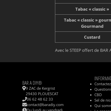
Tabac « classic »
Tabac « classic » gou
Gourmand
Custard
Avec le STEEP offert de BAR A
INFORMA
BAR A DIY®
Contacte
9 ZAC de Kergrist
Questions
29430 PLOUESCAT
CBD
06 62 48 62 33
Sel de nic
contact@baradiy.com
Qui somm
Du lundi au vendredi