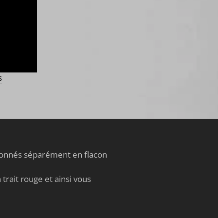
e
,
s
tionnés séparément en flacon
trait rouge et ainsi vous