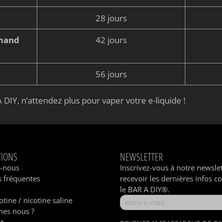
28 jours
rmand
42 jours
56 jours
 DIY, n’attendez plus pour vaper votre e-liquide !
TIONS
NEWSLETTER
z-nous
Inscrivez-vous à notre newsle
 fréquentes
recevoir les dernières infos c
le BAR A DIY®.
otine / nicotine saline
es nous ?