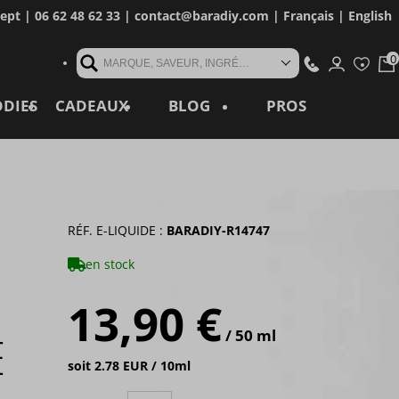
cept
| 06 62 48 62 33 |
contact@baradiy.com
|
Français
|
English
MARQUE, SAVEUR, INGRÉDIENT, RÉFÉRENCE, MOT CLÉ...
ODIES
CADEAUX
BLOG
PROS
RÉF. E-LIQUIDE :
BARADIY-R14747
en stock
13,90 €
/ 50 ml
E
soit 2.78 EUR / 10ml