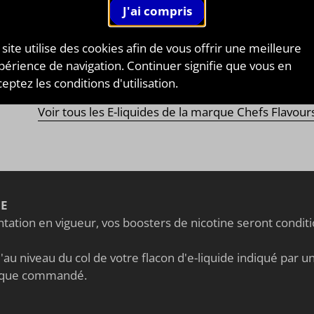
 le même temps de monter
CHEFS FLAVOURS
afin de
ager leurs créations au monde de la
vape
tout entier !
 découvrirez un large panel de
saveurs
, tant
fruitées
qu
 site utilise des cookies afin de vous offrir une meilleure
rmandes
! Une de leurs références ? La saveur
Blue Lush
périence de navigation. Continuer signifie que vous en
nt mélange aux
arômes de framboises
!
eptez les conditions d'utilisation.
Voir tous les E-liquides de la marque Chefs Flavour
NE
ation en vigueur, vos boosters de nicotine seront condi
au niveau du col de votre flacon d'e-liquide indiqué par un 
nique commandé.