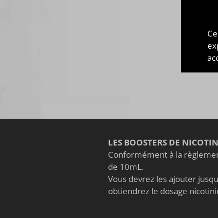
dans
part
Vous
Ce
gou
ex
sava
acc
LES BOOSTERS DE NICOTI
Conformément à la règlement
de 10mL.
Vous devrez les ajouter jusqu'
obtiendrez le dosage nicoti