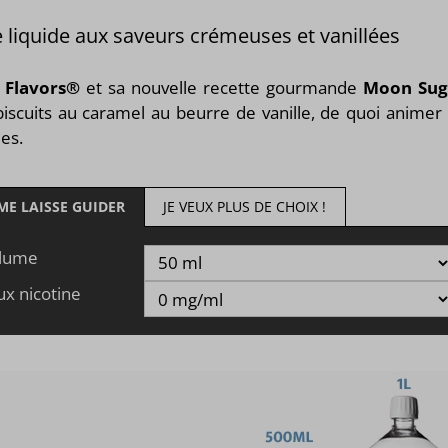
 liquide aux saveurs crémeuses et vanillées
 Flavors®
et sa nouvelle recette gourmande
Moon Sug
iscuits au caramel au beurre de vanille, de quoi animer 
les.
 ME LAISSE GUIDER
JE VEUX PLUS DE CHOIX !
lume
ux nicotine