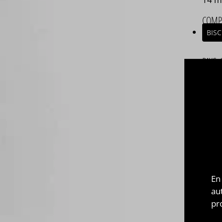
COMP
BISC
PAYS 
ANG
ASSE
Asse
Com
végé
Flav
et 1L
En
au
CHEFS
pr
Créé
comm