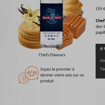
Un e
Chef
des b
papil
JE
Chefs Flavours
Vo
Ta
Soyez le premier à
donner votre avis sur ce
produit