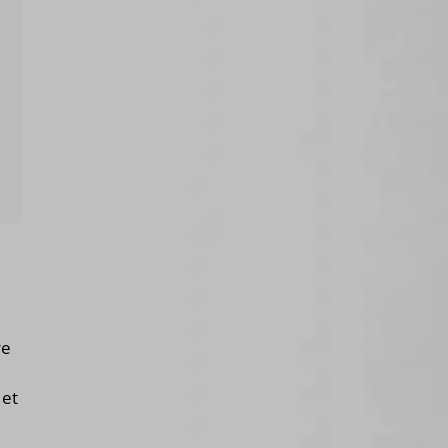
re
 et