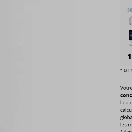
* tar
Votr
conc
liqui
calcu
globa
les m
14 m