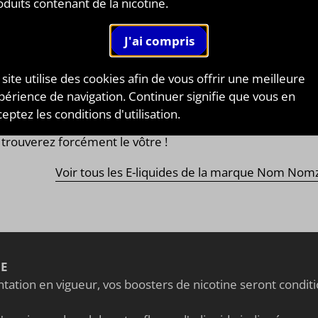
oduits contenant de la nicotine.
e-liquides Nom Nomz
basé en Irlande du Nord vou
pose une large gamme d'
arômes concentrés
sou
érentes marques créées avec beaucoup d'attention et pa
uice-makers ayant le soucis du détail ! Ils n'utilisent qu
 site utilise des cookies afin de vous offrir une meilleure
ingrédients de qualité ! La totalité des marques de No
périence de navigation. Continuer signifie que vous en
 exercent sur tous les types de
saveurs
, des plu
eptez les conditions d'utilisation.
rmandes
aux
fruitées
en passant par les
classiques
trouverez forcément le vôtre !
Voir tous les E-liquides de la marque Nom Nom
NE
ation en vigueur, vos boosters de nicotine seront condi