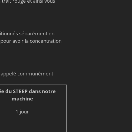
trait rouge et ainsi vous
nditionnés séparément en
 pour avoir la concentration
on (appelé communément
e du STEEP dans notre
machine
1 jour