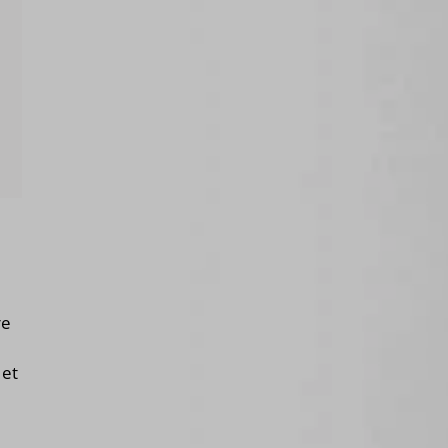
re
 et