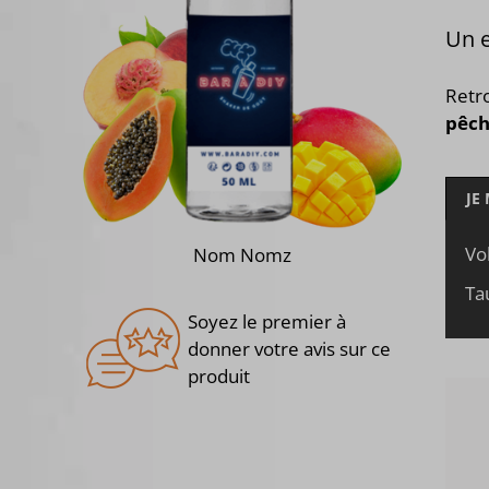
Un e
Retr
pêc
JE
Vo
Nom Nomz
Ta
Soyez le premier à
donner votre avis sur ce
produit