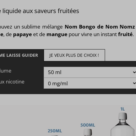
 liquide aux saveurs fruitées
ouvez un sublime mélange
Nom Bongo de Nom Nomz
he
, de
papaye
et de
mangue
pour vivre un instant
fruité
.
 ME LAISSE GUIDER
JE VEUX PLUS DE CHOIX !
lume
ux nicotine