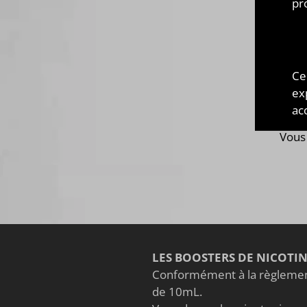
pr
de
pro
diff
des j
Ce
des 
ex
Nomz
acc
gou
Vous 
LES BOOSTERS DE NICOTI
Conformément à la règlement
de 10mL.