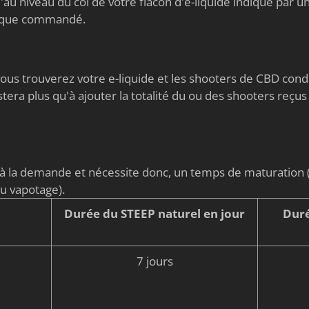
au niveau du col de votre flacon d'e-liquide indiqué par un 
nique commandé.
s vous trouverez votre e-liquide et les shooters de CBD co
stera plus qu'à ajouter la totalité du ou des shooters reçus
é à la demande et nécessite donc, un temps de maturati
du vapotage).
Durée du STEEP naturel en jour
Duré
7 jours