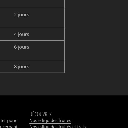
2 jours
4 jours
6 jours
8 jours
DÉCOUVREZ
tter pour
Nos e-liquides fruités
oncernant
Nos e-liquides fruités et frais