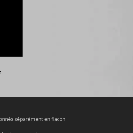
s
s
r
e
m
s
!
z
tionnés séparément en flacon