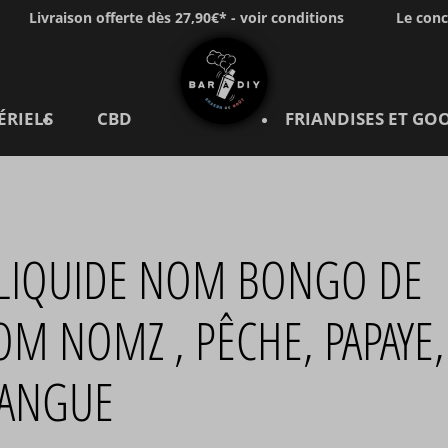
Livraison offerte dès 27,90€* - voir conditions
Le con
ÉRIELS
CBD
FRIANDISES ET GO
-LIQUIDE NOM BONGO DE
M NOMZ , PÊCHE, PAPAYE,
ANGUE