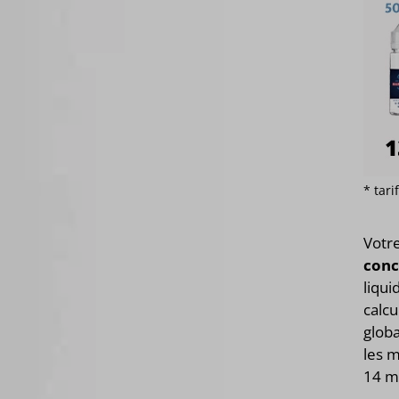
* tar
Votr
conc
liqui
calcu
glob
les m
14 m