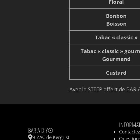
Floral
Bonbon
Boisson
Tabac « classic »
Tabac « classic » gou
Gourmand
Custard
Avec le STEEP offert de BAR A
INFORMA
BAR A DIY®
Contacte
9 ZAC de Kergrist
Questions