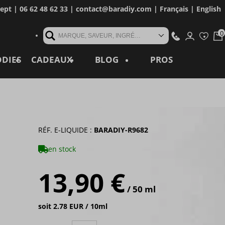
cept
| 06 62 48 62 33 |
contact@baradiy.com
|
Français
|
English
MARQUE, SAVEUR, INGRÉDIENT, RÉFÉRENCE, MOT CLÉ...
ODIES
CADEAUX
BLOG
PROS
RÉF. E-LIQUIDE :
BARADIY-R9682
en stock
13,90 €
/ 50 ml
soit 2.78 EUR / 10ml