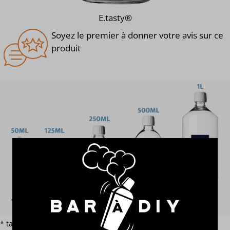
E.tasty®
Soyez le premier à donner votre avis sur ce
produit
* tarif par volume hors additif et e-liquide terpène ou macérat