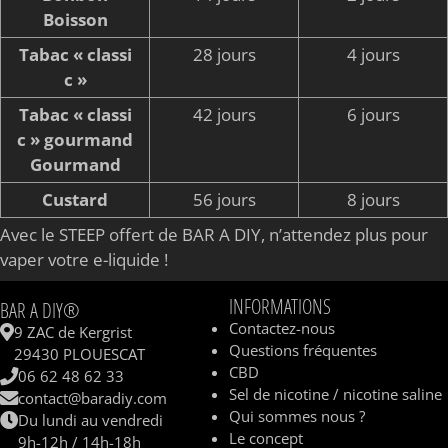
Boisson
Tabac « classi
28 jours
4 jours
c »
Tabac « classi
42 jours
6 jours
c » gourmand
Gourmand
Custard
56 jours
8 jours
Avec le STEEP offert de BAR A DIY, n’attendez plus pour
vaper votre e-liquide !
INFORMATIONS
BAR A DIY®
Contactez-nous
9 ZAC de Kergrist
Questions fréquentes
29430 PLOUESCAT
CBD
06 62 48 62 33
Sel de nicotine / nicotine saline
contact@baradiy.com
Qui sommes nous ?
Du lundi au vendredi
Le concept
9h-12h / 14h-18h