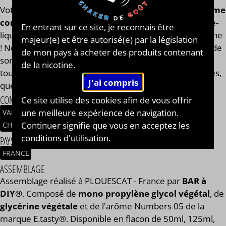
Votre
e-liquide Numbers 05
est assemblé
avec l'arôme
concentré original de la marque E.tasty®
. Finis les e-
En entrant sur ce site, je reconnais être
liquides trop dilués après l'ajout des boosters de nicotine
majeur(e) et être autorisé(e) par la législation
! Notre calculateur mesure votre e-liquide en fonction de
de mon pays à acheter des produits contenant
son volume global. Votre e-liquide Numbers 05 aura
de la nicotine.
toujours le même goût et les mêmes qualités gustatives,
que vous soyez en 0, 2, 9, 11 ou 14 mg/ml.
COMPOSITION
Ce site utilise des cookies afin de vous offrir
une meilleure expérience de navigation.
VANILLE CUSTARD
CARAMEL BEURRE SALÉ
CUSTARD
Continuer signifie que vous en acceptez les
CHANTILLY
conditions d'utilisation.
PAYS / ORIGINE DU CONCENTRÉ
FRANCE
ASSEMBLAGE
Assemblage réalisé à PLOUESCAT - France par
BAR à
DIY®
. Composé de
mono propylène glycol végétal
, de
glycérine végétale
et de l'arôme Numbers 05 de la
marque E.tasty®. Disponible en flacon de 50ml, 125ml,