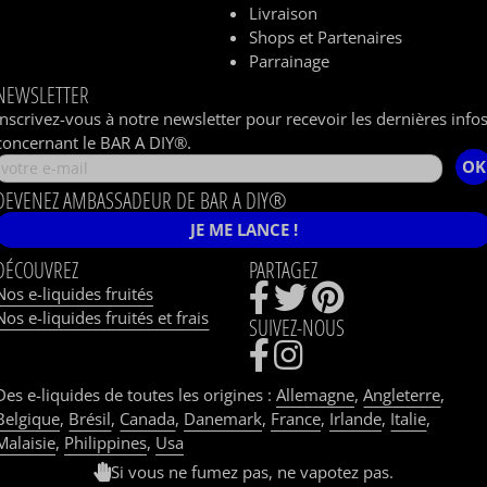
Livraison
Shops et Partenaires
Parrainage
NEWSLETTER
Inscrivez-vous à notre newsletter pour recevoir les dernières info
concernant le BAR A DIY®.
OK
DEVENEZ AMBASSADEUR DE BAR A DIY®
JE ME LANCE !
DÉCOUVREZ
PARTAGEZ
Nos e-liquides fruités
Nos e-liquides fruités et frais
SUIVEZ-NOUS
Des e-liquides de toutes les origines :
Allemagne
,
Angleterre
,
Belgique
,
Brésil
,
Canada
,
Danemark
,
France
,
Irlande
,
Italie
,
Malaisie
,
Philippines
,
Usa
Si vous ne fumez pas, ne vapotez pas.