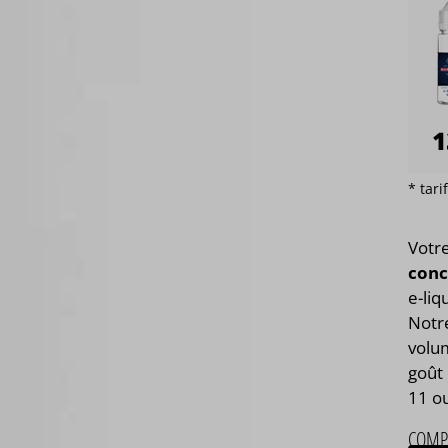
* tar
Votr
conc
e-liq
Notre
volum
goût 
11 o
COMP