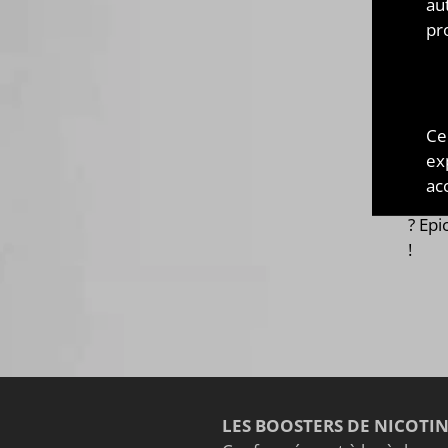
au
larg
pr
fruit
menth
! Ru
trou
Ce
tels 
ex
exclu
acc
larg
? Epi
!
LES BOOSTERS DE NICOTI