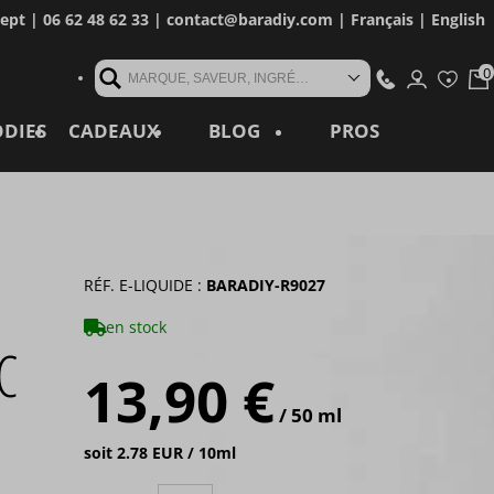
cept
| 06 62 48 62 33 |
contact@baradiy.com
|
Français
|
English
MARQUE, SAVEUR, INGRÉDIENT, RÉFÉRENCE, MOT CLÉ...
ODIES
CADEAUX
BLOG
PROS
RÉF. E-LIQUIDE :
BARADIY-R9027
en stock
C
13,90 €
/ 50 ml
soit 2.78 EUR / 10ml