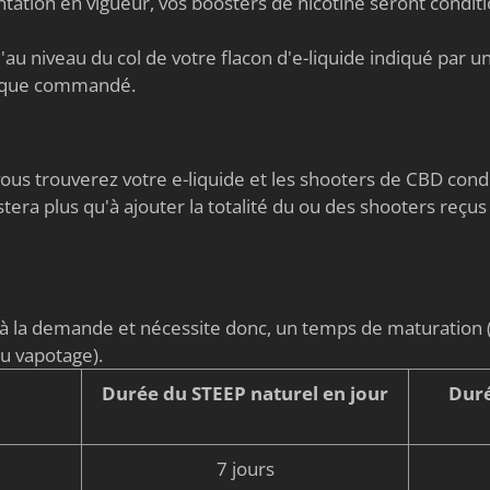
ation en vigueur, vos boosters de nicotine seront condi
au niveau du col de votre flacon d'e-liquide indiqué par un 
nique commandé.
s vous trouverez votre e-liquide et les shooters de CBD co
stera plus qu'à ajouter la totalité du ou des shooters reçus
é à la demande et nécessite donc, un temps de maturati
du vapotage).
Durée du STEEP naturel en jour
Duré
7 jours