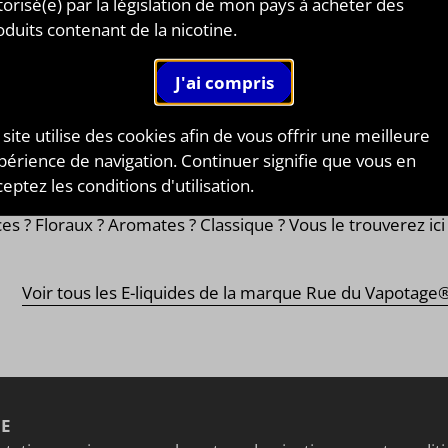
torisé(e) par la législation de mon pays à acheter des
e gamme de
plus de 200 saveurs d'eliquides
: gammes
oduits contenant de la nicotine.
ées, gourmandes, classiques, cocktails ou encore
olées ! Vous n’avez plus qu’à choisir et vous laisser tente
e du Vapotage® vous propose
des saveurs que vous ne
verez nul part ailleurs
comme des saveurs d’aromates
 site utilise des cookies afin de vous offrir une meilleure
que le romarin, la lavande, la verveine et d’autres plus
périence de navigation. Continuer signifie que vous en
sifs les uns que les autres. Rue du Vapotage® propose un
eptez les conditions d'utilisation.
e choix de mono-arômes
, peu importe vos envies : Fruits
ces ? Floraux ? Aromates ? Classique ? Vous le trouverez ici
Voir tous les E-liquides de la marque Rue du Vapotage
NE