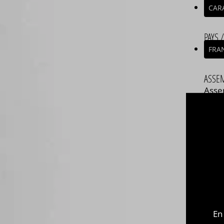
CAR
PAYS 
FRA
ASSE
Asse
Com
végé
Vapo
500ml
RUE 
+ D
Fabr
En
Nouve