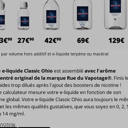
if par volume hors additif et e-liquide terpène ou macérat
e
e-liquide Classic Ohio
est assemblé
avec l'arôme
entré original de la marque Rue du Vapotage®
. Finis l
uides trop dilués après l'ajout des boosters de nicotine !
 calculateur mesure votre e-liquide en fonction de son
e global. Votre e-liquide Classic Ohio aura toujours le m
et les mêmes qualités gustatives, que vous soyez en 0, 2, 
u 14 mg/ml.
OSITION