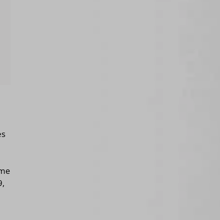
es
ême
9,