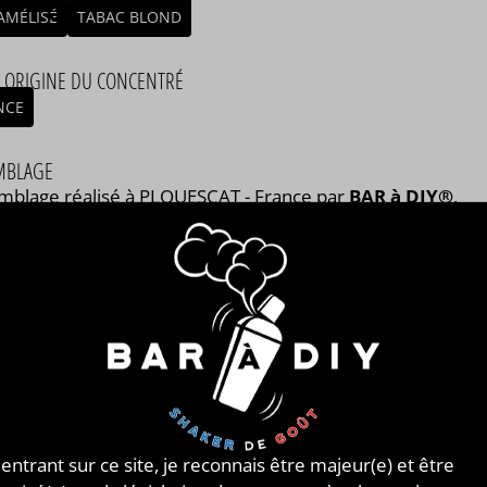
AMÉLISÉ
TABAC BLOND
/ ORIGINE DU CONCENTRÉ
NCE
MBLAGE
mblage réalisé à PLOUESCAT - France par
BAR à DIY®
.
posé de
mono propylène glycol végétal
, de
glycérine
tale
et de l'arôme Classic Ohio de la marque Rue du
tage®. Disponible en flacon de 50ml, 125ml, 250ml,
 et 1L. STEEP : 4 jours.
DU VAPOTAGE®
E 200 SAVEURS À VAPER !
icant français de e-liquides
installé depuis 2010 en
 entrant sur ce site, je reconnais être majeur(e) et être
lle Aquitaine,
Rue du Vapotage
®
vous propose une