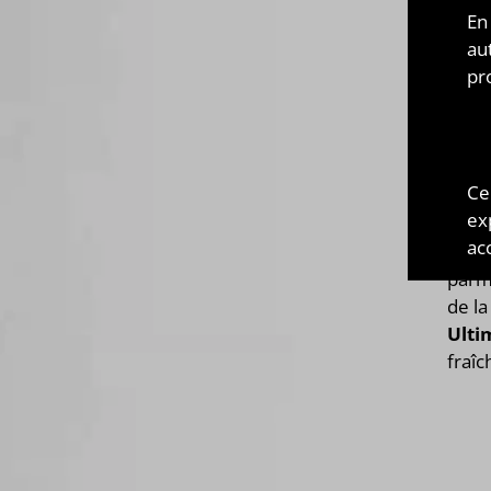
JAP
En
au
pr
Créé
Etie
pass
Do I
Ce
liqu
ex
gour
acc
class
parm
de la
Ulti
fraîc