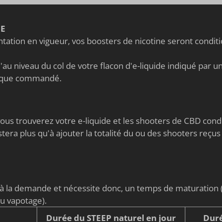
NE
ation en vigueur, vos boosters de nicotine seront condi
au niveau du col de votre flacon d'e-liquide indiqué par un 
nique commandé.
s vous trouverez votre e-liquide et les shooters de CBD co
stera plus qu'à ajouter la totalité du ou des shooters reçus
é à la demande et nécessite donc, un temps de maturati
du vapotage).
Durée du STEEP naturel en jour
Duré