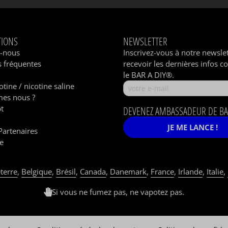
TIONS
NEWSLETTER
z-nous
Inscrivez-vous à notre newsle
 fréquentes
recevoir les dernières infos c
le BAR A DIY®.
otine / nicotine saline
es nous ?
t
DEVENEZ AMBASSADEUR DE BA
JE ME LANCE !
Partenaires
e
terre
,
Belgique
,
Brésil
,
Canada
,
Danemark
,
France
,
Irlande
,
Italie
,
Si vous ne fumez pas, ne vapotez pas.