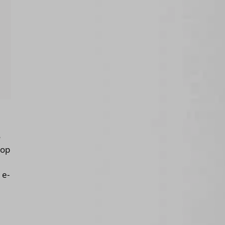
e
rop
 e-