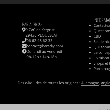
INFORMA
BAR A DIY®
Contacte
9 ZAC de Kergrist
Questions
29430 PLOUESCAT
CBD
06 62 48 62 33
Sel de nic
contact@baradiy.com
Qui somm
Du lundi au vendredi
Le concep
9h-12h / 14h-18h
Livraison
Shops et 
Parrainag
Des e-liquides de toutes les origines :
Allemagne
,
Angle