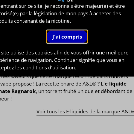
ONAISE
 entrant sur ce site, je reconnais être majeur(e) et être
torisé(e) par la législation de mon pays à acheter des
oduits contenant de la nicotine.
e en 2012 dans une petite commune proche de Saint-
nne,
A&L®
est l’initiative de Julien Argaud, grand
ionné de cigarettes électroniques
, mais surtout par le «
t You self » ! A&L® vous propose une
large gamme de e-
 site utilise des cookies afin de vous offrir une meilleure
ides de fabrication 100% française
. Des fruités aux
périence de navigation. Continuer signifie que vous en
mands, en passant par les mentholés ou bien encore les
eptez les conditions d'utilisation.
iques, vous trouverez le e-liquide qui vous correspond
i les saveurs que cette marque reconnue dans l’univers
 vape propose ! La recette phare de A&L® ? L'
e-liquide
mate Ragnarok
, un torrent fruité unique et débordant de
heur !
Voir tous les E-liquides de la marque A&L