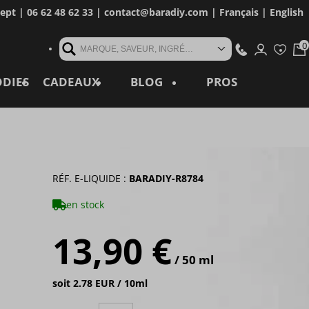
cept
| 06 62 48 62 33 |
contact@baradiy.com
|
Français
|
English
MARQUE, SAVEUR, INGRÉDIENT, RÉFÉRENCE, MOT CLÉ...
ODIES
CADEAUX
BLOG
PROS
RÉF. E-LIQUIDE :
BARADIY-R8784
en stock
13,90 €
/ 50 ml
soit 2.78 EUR / 10ml