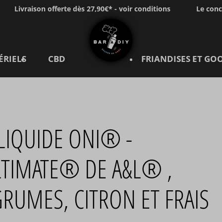
Livraison offerte dès 27,90€* - voir conditions
Le con
ÉRIELS
CBD
FRIANDISES ET GO
LIQUIDE ONI® -
LTIMATE® DE A&L® ,
RUMES, CITRON ET FRAIS