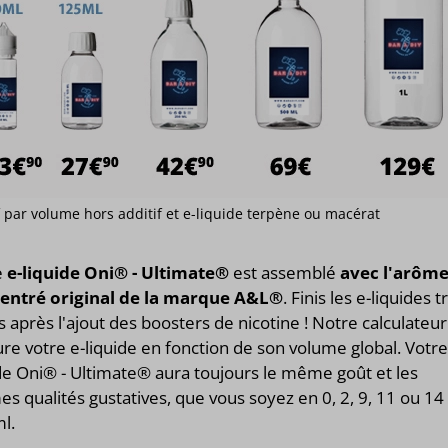
if par volume hors additif et e-liquide terpène ou macérat
e
e-liquide Oni® - Ultimate®
est assemblé
avec l'arôm
entré original de la marque A&L®
. Finis les e-liquides t
s après l'ajout des boosters de nicotine ! Notre calculateur
e votre e-liquide en fonction de son volume global. Votre
de Oni® - Ultimate® aura toujours le même goût et les
 qualités gustatives, que vous soyez en 0, 2, 9, 11 ou 14
l.