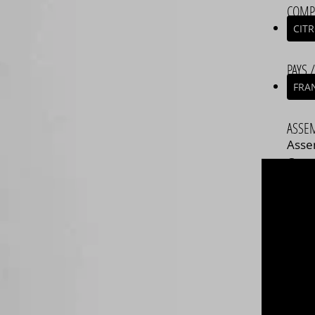
COMP
CIT
PAYS 
FRA
ASSE
Asse
Com
végé
Dispo
STEEP
A&L
UNE
L'