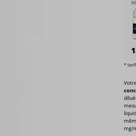
* tar
Votr
conc
dilué
mesur
liqui
mêmes
mg/m