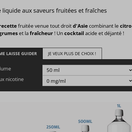
 liquide aux saveurs fruitées et fraîches
recette
fruitée venue tout droit
d'Asie
combinant le
citr
grumes
et la
fraîcheur
! Un
cocktail
acide et déjanté !
 ME LAISSE GUIDER
JE VEUX PLUS DE CHOIX !
lume
ux nicotine