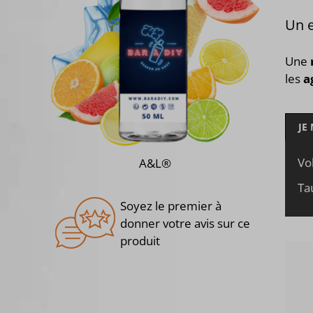
Un e
Une
les
a
JE
Vo
A&L®
Ta
Soyez le premier à
donner votre avis sur ce
produit