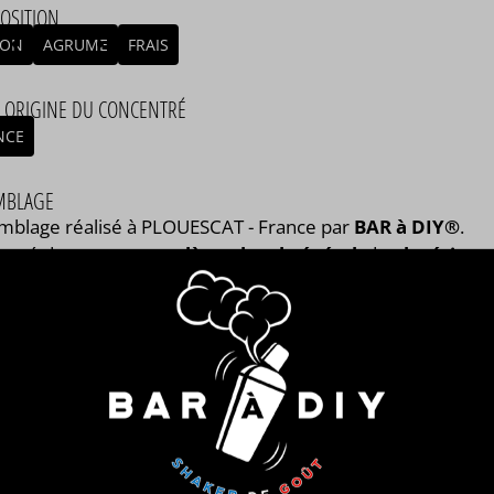
OSITION
RON
AGRUME
FRAIS
/ ORIGINE DU CONCENTRÉ
NCE
MBLAGE
mblage réalisé à PLOUESCAT - France par
BAR à DIY®
.
posé de
mono propylène glycol végétal
, de
glycérine
tale
et de l'arôme Oni® - Ultimate® de la marque A&L®.
nible en flacon de 50ml, 125ml, 250ml, 500ml et 1L.
 : 1 jour.
®
 MARQUE DE E-LIQUIDES QUI MET À
HONNEUR LA MYTHOLOGIE NORDIQUE &