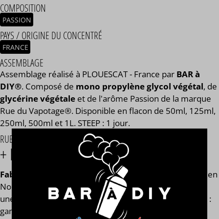
COMPOSITION
PASSION
PAYS / ORIGINE DU CONCENTRÉ
FRANCE
ASSEMBLAGE
Assemblage réalisé à PLOUESCAT - France par
BAR à
DIY®
. Composé de
mono propylène glycol végétal
, de
glycérine végétale
et de l'arôme Passion de la marque
Rue du Vapotage®. Disponible en flacon de 50ml, 125ml,
250ml, 500ml et 1L. STEEP : 1 jour.
RUE DU VAPOTAGE®
+ DE 200 SAVEURS À VAPER !
Fabricant français de e-liquides
installé depuis 2010 en
Nouvelle Aquitaine,
Rue du Vapotage
®
vous propose
une large gamme de
plus de 200 saveurs d'eliquides
:
gammes fruitées, gourmandes, classiques, cocktails ou