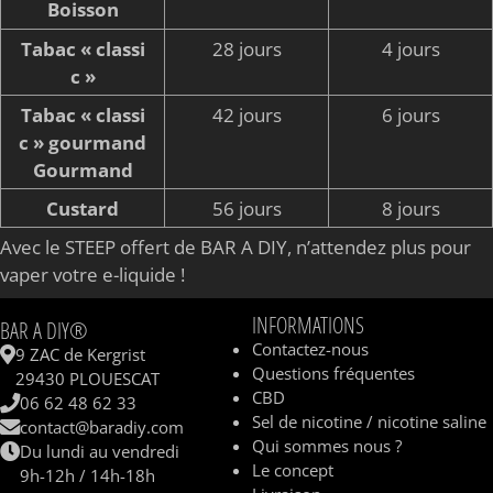
Boisson
Tabac « classi
28 jours
4 jours
c »
Tabac « classi
42 jours
6 jours
c » gourmand
Gourmand
Custard
56 jours
8 jours
Avec le STEEP offert de BAR A DIY, n’attendez plus pour
vaper votre e-liquide !
INFORMATIONS
BAR A DIY®
Contactez-nous
9 ZAC de Kergrist
Questions fréquentes
29430 PLOUESCAT
CBD
06 62 48 62 33
Sel de nicotine / nicotine saline
contact@baradiy.com
Qui sommes nous ?
Du lundi au vendredi
Le concept
9h-12h / 14h-18h