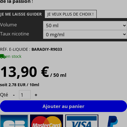
de la passion
!
JE ME LAISSE GUIDER
JE VEUX PLUS DE CHOIX !
Volume
Taux nicotine
RÉF. E-LIQUIDE :
BARADIY-R9033
en stock
13,90 €
/ 50 ml
soit 2.78 EUR / 10ml
Qté
-
+
Ajouter au panier