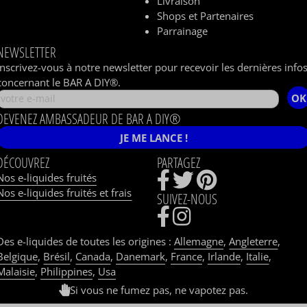
Livraison
Shops et Partenaires
Parrainage
NEWSLETTER
Inscrivez-vous à notre newsletter pour recevoir les dernières info
concernant le BAR A DIY®.
OK
DEVENEZ AMBASSADEUR DE BAR A DIY®
JE ME LANCE !
DÉCOUVREZ
PARTAGEZ
Nos e-liquides fruités
Nos e-liquides fruités et frais
SUIVEZ-NOUS
Des e-liquides de toutes les origines :
Allemagne
,
Angleterre
,
Belgique
,
Brésil
,
Canada
,
Danemark
,
France
,
Irlande
,
Italie
,
Malaisie
,
Philippines
,
Usa
Si vous ne fumez pas, ne vapotez pas.