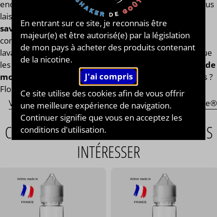
encore mentholées ! Vous n’avez plus qu’à choisir et vous
laisser tenter ! Rue du Vapotage® vous propose
des
En entrant sur ce site, je reconnais être
saveurs que vous ne trouverez nul part ailleurs
majeur(e) et être autorisé(e) par la législation
comme des saveurs d’aromates tels que le romarin, la
de mon pays à acheter des produits contenant
lavande, la verveine et d’autres plus exclusifs les uns que
de la nicotine.
les autres. Rue du Vapotage® propose un
large choix de
mono-arômes
, peu importe vos envies : Fruits ? Epices ?
Floraux ? Aromates ? Classique ? Vous le trouverez ici !
Ce site utilise des cookies afin de vous offrir
Voir tous les E-liquides de la marque Rue du Vapotage®
une meilleure expérience de navigation.
Continuer signifie que vous en acceptez les
CES ARTICLES POURRAIENT AUSSI VOUS
conditions d'utilisation.
INTÉRESSER