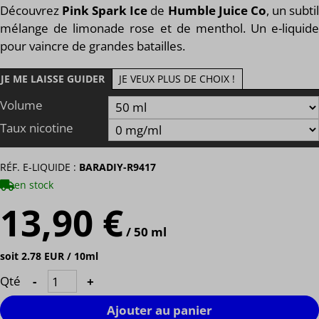
Découvrez
Pink Spark Ice
de
Humble Juice Co
, un subti
mélange de limonade rose et de menthol. Un e-liquide
pour vaincre de grandes batailles.
JE ME LAISSE GUIDER
JE VEUX PLUS DE CHOIX !
Volume
Taux nicotine
RÉF. E-LIQUIDE :
BARADIY-R9417
en stock
13,90 €
/ 50 ml
soit 2.78 EUR / 10ml
Qté
-
+
Ajouter au panier