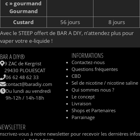
c » gourmand
Gourmand
Custard
56 jours
8 jours
Avec le STEEP offert de BAR A DIY, n’attendez plus pour
vaper votre e-liquide !
INFORMATIONS
BAR A DIY®
Contactez-nous
9 ZAC de Kergrist
Questions fréquentes
29430 PLOUESCAT
CBD
06 62 48 62 33
Sel de nicotine / nicotine saline
contact@baradiy.com
Qui sommes nous ?
Du lundi au vendredi
Le concept
9h-12h / 14h-18h
Livraison
Shops et Partenaires
Parrainage
NEWSLETTER
Inscrivez-vous à notre newsletter pour recevoir les dernières info