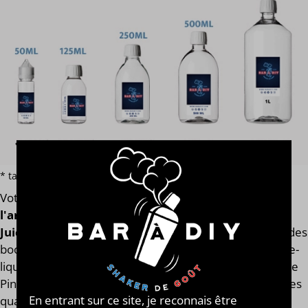
* tarif par volume hors additif et e-liquide terpène ou macérat
Votre
e-liquide Pink Spark Ice
est assemblé
avec
l'arôme concentré original de la marque Humble
Juice Co®
. Finis les e-liquides trop dilués après l'ajout des
boosters de nicotine ! Notre calculateur mesure votre e-
liquide en fonction de son volume global. Votre e-liquide
Pink Spark Ice aura toujours le même goût et les mêmes
En entrant sur ce site, je reconnais être
qualités gustatives, que vous soyez en 0, 2, 9, 11 ou 14