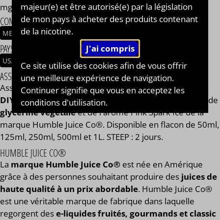
majeur(e) et être autorisé(e) par la législation
mg/ml.
de mon pays à acheter des produits contenant
COMPOSITION
de la nicotine.
MENTHOL
ROSE
LIMONADE
PAYS / ORIGINE DU CONCENTRÉ
USA
Ce site utilise des cookies afin de vous offrir
ASSEMBLAGE
une meilleure expérience de navigation.
Assemblage réalisé à PLOUESCAT - France par
BAR à
Continuer signifie que vous en acceptez les
DIY®
. Composé de
mono propylène glycol végétal
, de
conditions d'utilisation.
glycérine végétale
et de l'arôme Pink Spark Ice de la
marque Humble Juice Co®. Disponible en flacon de 50ml,
125ml, 250ml, 500ml et 1L. STEEP : 2 jours.
HUMBLE JUICE CO®
La
marque Humble Juice Co®
est née en Amérique
grâce à des personnes souhaitant produire des
juices de
haute qualité à un prix abordable
. Humble Juice Co®
est une véritable marque de fabrique dans laquelle
regorgent des
e-liquides fruités, gourmands et classic