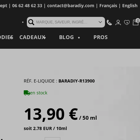
cept
| 06 62 48 62 33 |
contact@baradiy.com
|
Français
|
English
MARQUE, SAVEUR, INGRÉDIENT, RÉFÉRENCE, MOT CLÉ...
ODIES
CADEAUX
BLOG
PROS
RÉF. E-LIQUIDE :
BARADIY-R13900
en stock
13,90 €
/ 50 ml
soit 2.78 EUR / 10ml