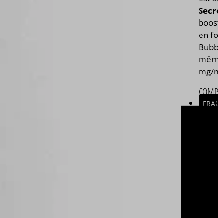
Secr
boost
en f
Bubb
mêmes
mg/m
COMP
FRAI
PAYS 
FRA
ASSE
Asse
Com
végé