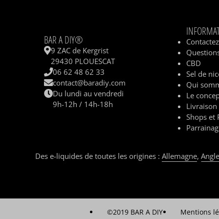
INFORMA
BAR A DIY®
Contacte
9 ZAC de Kergrist
Questions
29430 PLOUESCAT
CBD
06 62 48 62 33
Sel de nic
contact@baradiy.com
Qui somm
Du lundi au vendredi
Le concep
9h-12h / 14h-18h
Livraison
Shops et 
Parrainag
Des e-liquides de toutes les origines :
Allemagne
,
Angle
©2019 BAR A DIY
Mentions lé