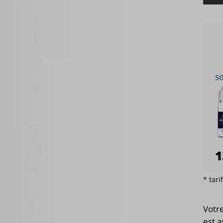
* tar
Votr
est 