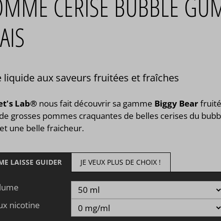
OMME CERISE BUBBLE GU
AIS
 liquide aux saveurs fruitées et fraîches
et's Lab®
nous fait découvrir sa gamme
Biggy Bear
fruit
s de grosses pommes craquantes de belles cerises du bubb
t une belle fraicheur.
 ME LAISSE GUIDER
JE VEUX PLUS DE CHOIX !
lume
ux nicotine