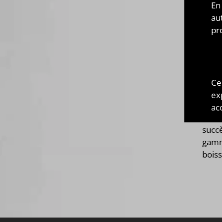
Bear 
En
50ml,
au
pr
SECR
DES
SEC
Ce
ex
Secr
acc
arôm
succ
ga
boiss