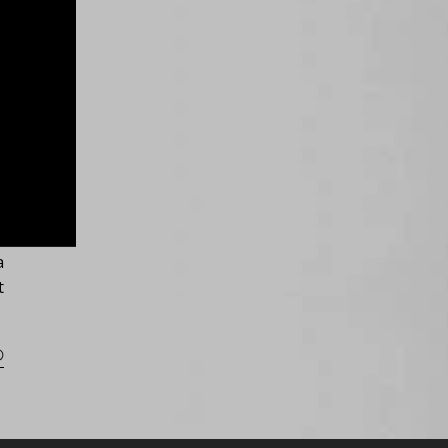
D
t
n
a
t
®