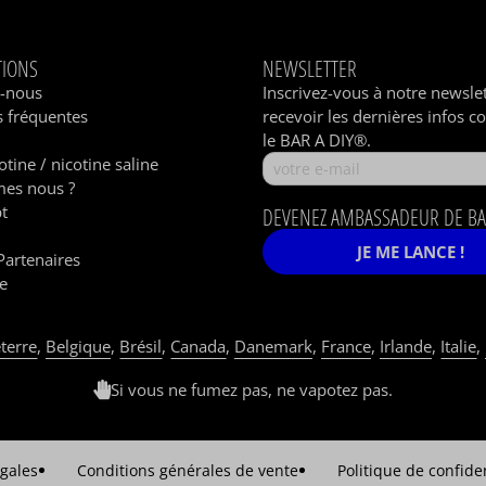
TIONS
NEWSLETTER
z-nous
Inscrivez-vous à notre newsle
 fréquentes
recevoir les dernières infos c
le BAR A DIY®.
otine / nicotine saline
es nous ?
t
DEVENEZ AMBASSADEUR DE BA
JE ME LANCE !
Partenaires
e
terre
,
Belgique
,
Brésil
,
Canada
,
Danemark
,
France
,
Irlande
,
Italie
,
Si vous ne fumez pas, ne vapotez pas.
gales
Conditions générales de vente
Politique de confiden