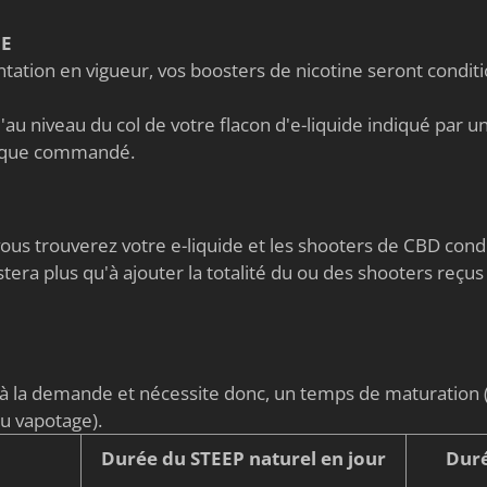
NE
ation en vigueur, vos boosters de nicotine seront condi
au niveau du col de votre flacon d'e-liquide indiqué par un 
nique commandé.
s vous trouverez votre e-liquide et les shooters de CBD co
stera plus qu'à ajouter la totalité du ou des shooters reçus
é à la demande et nécessite donc, un temps de maturati
du vapotage).
Durée du STEEP naturel en jour
Duré