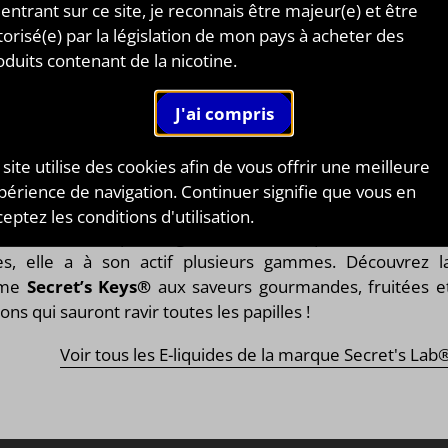
de la marque Secret's Lab®. Disponible en flacon de
 entrant sur ce site, je reconnais être majeur(e) et être
 125ml, 250ml, 500ml et 1L. STEEP : 1 jour.
torisé(e) par la législation de mon pays à acheter des
oduits contenant de la nicotine.
ET'S LAB®
 E LIQUIDES FAITS DANS LE PLUS GRAN
RET !
 site utilise des cookies afin de vous offrir une meilleure
périence de navigation. Continuer signifie que vous en
et’s Lab®
est une marque
française
de e liquides e
eptez les conditions d'utilisation.
es concentrés pour cigarette électronique. Forte de so
ès, elle a à son actif plusieurs gammes. Découvrez l
mme
Secret’s Keys®
aux saveurs gourmandes, fruitées e
ons qui sauront ravir toutes les papilles !
Voir tous les E-liquides de la marque Secret's Lab