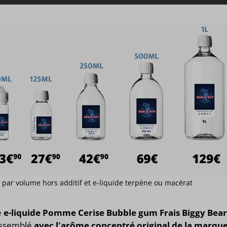
if par volume hors additif et e-liquide terpène ou macérat
e
e-liquide Pomme Cerise Bubble gum Frais Biggy Bea
assemblé
avec l'arôme concentré original de la marqu