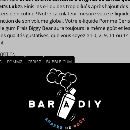
et's Lab®
. Finis les e-liquides trop dilués après l'ajout des
ers de nicotine ! Notre calculateur mesure votre e-liquide
onction de son volume global. Votre e-liquide Pomme Ceri
le gum Frais Biggy Bear aura toujours le même goût et le
 qualités gustatives, que vous soyez en 0, 2, 9, 11 ou 14
l.
OSITION
S
POMME
CERISE
BUBBLE GUM
/ ORIGINE DU CONCENTRÉ
NCE
MBLAGE
mblage réalisé à PLOUESCAT - France par
BAR à DIY®
.
posé de
mono propylène glycol végétal
, de
glycérine
tale
et de l'arôme Pomme Cerise Bubble gum Frais Biggy