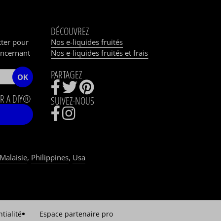
DÉCOUVREZ
tter pour
Nos e-liquides fruités
oncernant
Nos e-liquides fruités et frais
PARTAGEZ
OK
R A DIY®
SUIVEZ-NOUS
Malaisie
,
Philippines
,
Usa
tialité
Espace partenaire pro