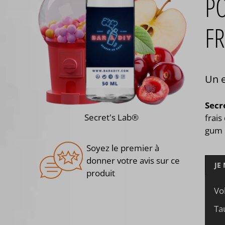
P
FR
Un e
Secr
Secret's Lab®
frai
gum e
Soyez le premier à
donner votre avis sur ce
JE
produit
Vo
Ta