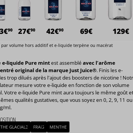
if par volume hors additif et e-liquide terpène ou macérat
e
e-liquide Pure mint
est assemblé
avec l'arôme
entré original de la marque Just Juice®
. Finis les e-
des trop dilués après l'ajout des boosters de nicotine ! Not
lateur mesure votre e-liquide en fonction de son volume
l. Votre e-liquide Pure mint aura toujours le même goût e
êmes qualités gustatives, que vous soyez en 0, 2, 9, 11 ou
g/ml.
OSITION
THE GLACIALE
FRAIS
MENTHE