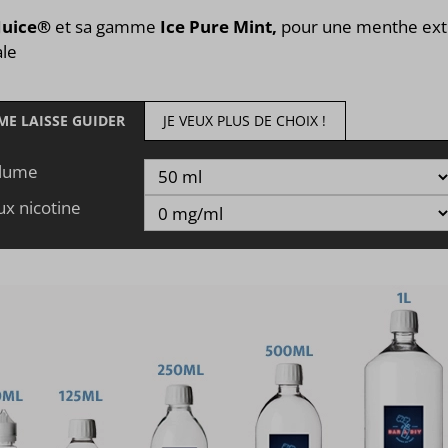
 Juice®
et sa gamme
Ice Pure Mint,
pour une menthe ext
ale
 ME LAISSE GUIDER
JE VEUX PLUS DE CHOIX !
lume
ux nicotine