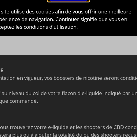
cation de
e-liquides
et de
concentrés pour cigarettes
troniques
. Elle produit des saveurs époustouflantes a
ux
 site utilise des cookies afin de vous offrir une meilleure
dients plus qu’originaux ! A tester sans plus attendre !
périence de navigation. Continuer signifie que vous en
eptez les conditions d'utilisation.
Voir tous les E-liquides de la marque Just Juice
NE
ation en vigueur, vos boosters de nicotine seront condi
au niveau du col de votre flacon d'e-liquide indiqué par un 
nique commandé.
s vous trouverez votre e-liquide et les shooters de CBD co
stera plus qu'à ajouter la totalité du ou des shooters reçus