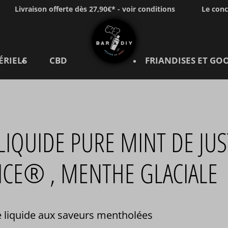
Livraison offerte dès 27,90€* - voir conditions
Le con
ÉRIELS
CBD
FRIANDISES ET GO
LIQUIDE PURE MINT DE JUS
ICE® , MENTHE GLACIALE
 liquide aux saveurs mentholées