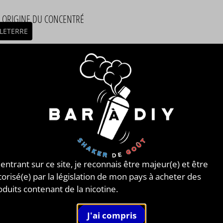
/ ORIGINE DU CONCENTRÉ
LETERRE
MBLAGE
mblage réalisé à PLOUESCAT - France par
BAR à DIY®
.
posé de
mono propylène glycol végétal
, de
glycérine
tale
et de l'arôme Pure mint de la marque Just Juice®.
nible en flacon de 50ml, 125ml, 250ml, 500ml et 1L.
 : 1 jour.
JUICE®
 E-LIQUIDES BRISTISH MULTI
 entrant sur ce site, je reconnais être majeur(e) et être
torisé(e) par la législation de mon pays à acheter des
COMPENSÉS !
oduits contenant de la nicotine.
 Juice®
est une marque anglaise spécialisée dans la