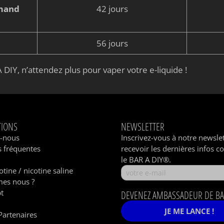
rmand
42 jours
56 jours
 DIY, n’attendez plus pour vaper votre e-liquide !
TIONS
NEWSLETTER
z-nous
Inscrivez-vous à notre newsle
 fréquentes
recevoir les dernières infos c
le BAR A DIY®.
otine / nicotine saline
es nous ?
t
DEVENEZ AMBASSADEUR DE BA
JE ME LANCE !
Partenaires