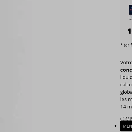
* tar
Votr
conc
liqui
calcu
globa
les m
14 m
COMP
MEN