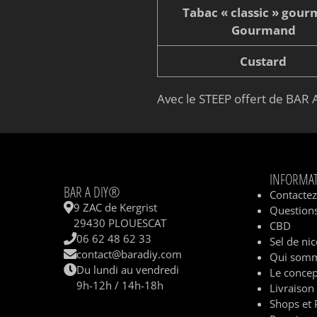
Tabac « classic » gou
Gourmand
Custard
Avec le STEEP offert de BAR A
INFORMA
BAR A DIY®
Contacte
9 ZAC de Kergrist
Questions
29430 PLOUESCAT
CBD
06 62 48 62 33
Sel de nic
contact@baradiy.com
Qui somm
Du lundi au vendredi
Le concep
9h-12h / 14h-18h
Livraison
Shops et 