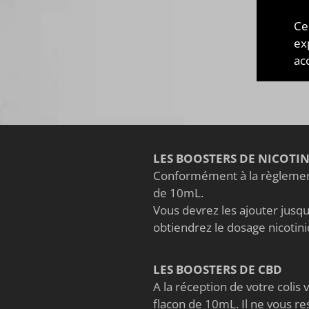
fabri
élec
Ce
ingré
ex
acc
LES BOOSTERS DE NICOTI
Conformément à la règlement
de 10mL.
Vous devrez les ajouter jusqu'
obtiendrez le dosage nicoti
LES BOOSTERS DE CBD
A la réception de votre coli
flacon de 10mL. Il ne vous re