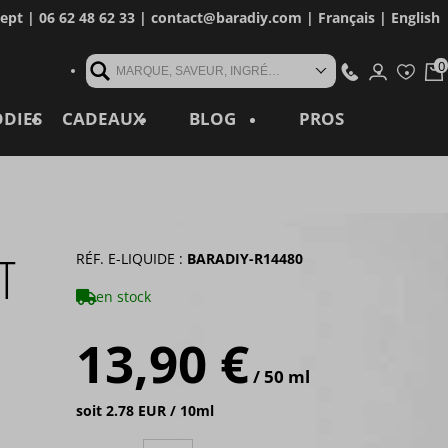
cept
| 06 62 48 62 33 |
contact@baradiy.com
|
Français
|
English
MARQUE, SAVEUR, INGRÉDIENT, RÉFÉRENCE, MOT CLÉ...
ODIES
CADEAUX
BLOG
PROS
T
RÉF. E-LIQUIDE :
BARADIY-R14480
en stock
13,90 €
/ 50 ml
soit 2.78 EUR / 10ml