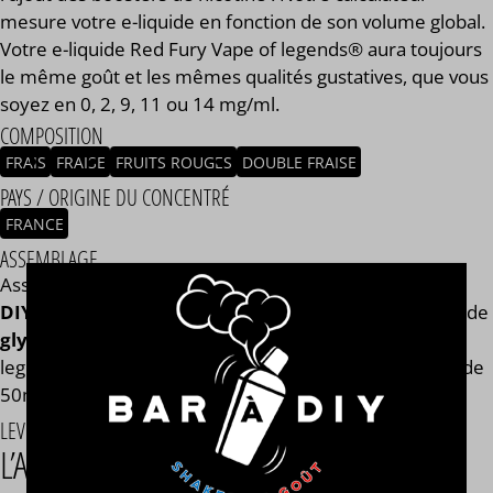
mesure votre e-liquide en fonction de son volume global.
Votre e-liquide Red Fury Vape of legends® aura toujours
le même goût et les mêmes qualités gustatives, que vous
soyez en 0, 2, 9, 11 ou 14 mg/ml.
COMPOSITION
FRAIS
FRAISE
FRUITS ROUGES
DOUBLE FRAISE
PAYS / ORIGINE DU CONCENTRÉ
FRANCE
ASSEMBLAGE
Assemblage réalisé à PLOUESCAT - France par
BAR à
DIY®
. Composé de
mono propylène glycol végétal
, de
glycérine végétale
et de l'arôme Red Fury Vape of
legends® de la marque Levest®. Disponible en flacon de
50ml, 125ml, 250ml, 500ml et 1L. STEEP : 1 jour.
LEVEST®
L’ART DES E-LIQUIDES GOURMANDS ET