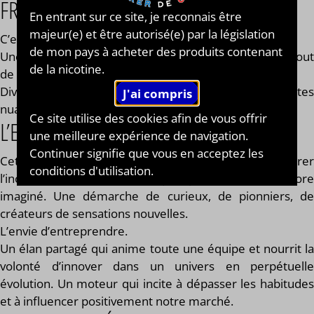
FRUITÉS
En entrant sur ce site, je reconnais être
majeur(e) et être autorisé(e) par la législation
C’est avant tout une aventure humaine.
de mon pays à acheter des produits contenant
Une aventure faite de transmission, de passion et surtout
de la nicotine.
de diversité.
Diversité des sensibilités, des envies, et de ces petites
nuances qui rendent chaque expérience unique.
Ce site utilise des cookies afin de vous offrir
L’ENVIE DE DÉCOUVRIR.
une meilleure expérience de navigation.
Continuer signifie que vous en acceptez les
Cette impulsion qui pousse à aller plus loin, à explorer
conditions d'utilisation.
l’inconnu, à chercher ce que personne n’a encore
imaginé. Une démarche de curieux, de pionniers, de
créateurs de sensations nouvelles.
L’envie d’entreprendre.
Un élan partagé qui anime toute une équipe et nourrit la
volonté d’innover dans un univers en perpétuelle
évolution. Un moteur qui incite à dépasser les habitudes
et à influencer positivement notre marché.