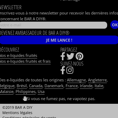
NEWSLETTER
Inscrivez-vous à notre newsletter pour recevoir les dernières info
concernant le BAR A DIY®.
OK
DEVENEZ AMBASSADEUR DE BAR A DIY®
JE ME LANCE !
DÉCOUVREZ
PARTAGEZ
Nos e-liquides fruités
Nos e-liquides fruités et frais
SUIVEZ-NOUS
Des e-liquides de toutes les origines :
Allemagne
,
Angleterre
,
Belgique
,
Brésil
,
Canada
,
Danemark
,
France
,
Irlande
,
Italie
,
Malaisie
,
Philippines
,
Usa
Si vous ne fumez pas, ne vapotez pas.
©2019 BAR A DIY
Mentions légales
Conditions générales de vente