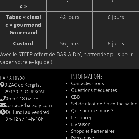
c »
Tabac « classi
42 jours
6 jours
c » gourmand
Gourmand
Custard
56 jours
8 jours
Avec le STEEP offert de BAR A DIY, n’attendez plus pour
vaper votre e-liquide !
INFORMATIONS
BAR A DIY®
Contactez-nous
9 ZAC de Kergrist
Questions fréquentes
29430 PLOUESCAT
CBD
06 62 48 62 33
Sel de nicotine / nicotine saline
contact@baradiy.com
Qui sommes nous ?
Du lundi au vendredi
Le concept
9h-12h / 14h-18h
Livraison
Shops et Partenaires
Parrainage