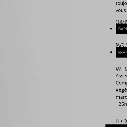
touj
vous 
COMP
BAR
PAYS 
FRA
ASSE
Asse
Com
végé
marq
125ml
LE CO