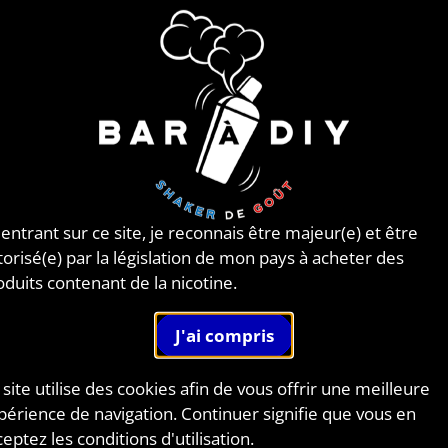
QUIDES ROIS DE LA BASSE-COUR !
cant français d'e-liquides,
Le Coq qui Vape®
propose de
uides de tous horizons à travers différentes gammes. Vou
ez d'ailleurs retrouvez plusieurs saveurs de leur gamm
é sur notre site sous le nom :
Tutti Frutti du Coq
.
Voir tous les E-liquides de la marque Le Coq qui Vape
 entrant sur ce site, je reconnais être majeur(e) et être
torisé(e) par la législation de mon pays à acheter des
oduits contenant de la nicotine.
ARTICLES POURRAIENT AUSSI VOUS INTÉR
 site utilise des cookies afin de vous offrir une meilleure
périence de navigation. Continuer signifie que vous en
eptez les conditions d'utilisation.