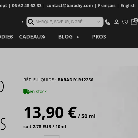
cept
| 06 62 48 62 33 |
contact@baradiy.com
|
Français
|
English
MARQUE, SAVEUR, INGRÉDIENT, RÉFÉRENCE, MOT CLÉ...
ODIES
CADEAUX
BLOG
PROS
D
RÉF. E-LIQUIDE :
BARADIY-R12256
en stock
13,90 €
/ 50 ml
TS
soit 2.78 EUR / 10ml