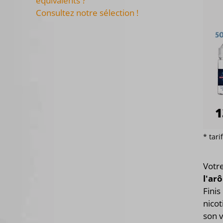
équivalents ?
Consultez notre sélection !
* tar
Votr
l'ar
Finis
nicot
son 