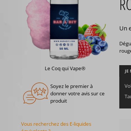
R
Un e
Dégu
rouge
Le Coq qui Vape®
JE
Vo
Soyez le premier à
donner votre avis sur ce
Ta
produit
Vous recherchez des E-liquides