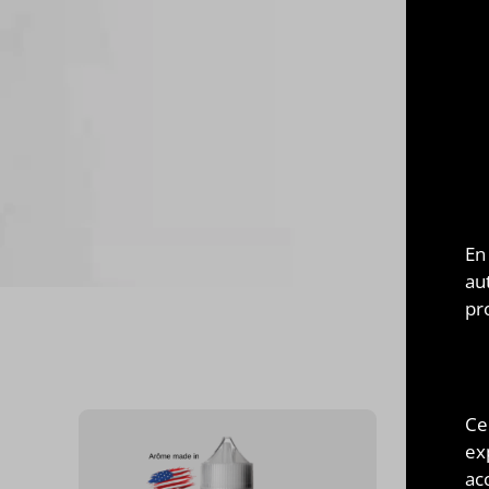
ELI
Fabri
e-liq
pouv
fruit
En
au
pr
CES 
Ce
ex
acc