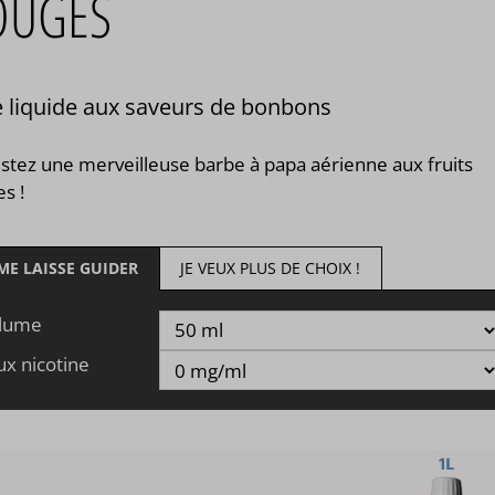
OUGES
 liquide aux saveurs de bonbons
stez une merveilleuse barbe à papa aérienne aux fruits
s !
 ME LAISSE GUIDER
JE VEUX PLUS DE CHOIX !
lume
ux nicotine