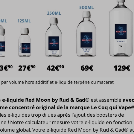
if par volume hors additif et e-liquide terpène ou macérat
e
e-liquide Red Moon by Rud & Gad®
est assemblé
ave
ôme concentré original de la marque Le Coq qui Vape
 les e-liquides trop dilués après l'ajout des boosters de
ine ! Notre calculateur mesure votre e-liquide en fonction
volume global. Votre e-liquide Red Moon by Rud & Gad® a