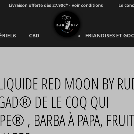
Livraison offerte dès 27,90€* - voir conditions
Le con
ÉRIELS
CBD
FRIANDISES ET GO
®
-LIQUIDE RED MOON BY RU
 GAD® DE LE COQ QUI
PE® , BARBA À PAPA, FRUI