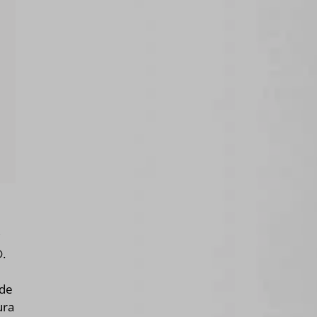
c
®
.
 de
ura