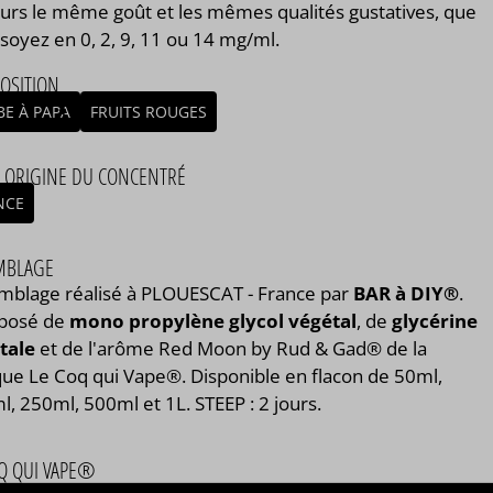
ours le même goût et les mêmes qualités gustatives, que
soyez en 0, 2, 9, 11 ou 14 mg/ml.
OSITION
BE À PAPA
FRUITS ROUGES
/ ORIGINE DU CONCENTRÉ
NCE
MBLAGE
mblage réalisé à PLOUESCAT - France par
BAR à DIY®
.
posé de
mono propylène glycol végétal
, de
glycérine
tale
et de l'arôme Red Moon by Rud & Gad® de la
ue Le Coq qui Vape®. Disponible en flacon de 50ml,
, 250ml, 500ml et 1L. STEEP : 2 jours.
Q QUI VAPE®