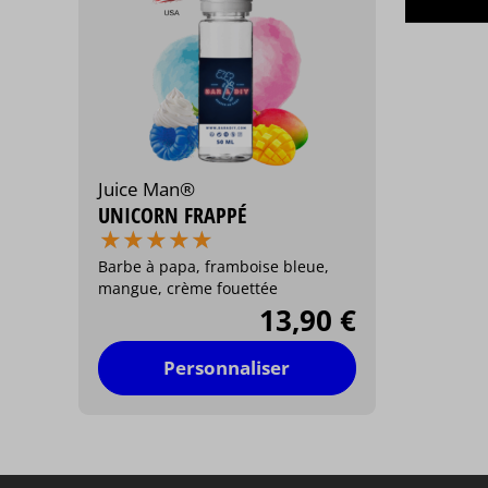
Juice Man®
UNICORN FRAPPÉ
⋆
⋆
⋆
⋆
⋆
⋆
⋆
⋆
⋆
⋆
Barbe à papa, framboise bleue,
mangue, crème fouettée
13,90 €
Personnaliser