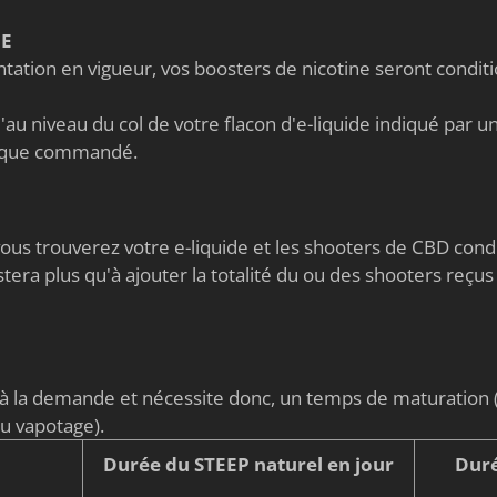
NE
ation en vigueur, vos boosters de nicotine seront condi
au niveau du col de votre flacon d'e-liquide indiqué par un 
nique commandé.
s vous trouverez votre e-liquide et les shooters de CBD co
stera plus qu'à ajouter la totalité du ou des shooters reçus
é à la demande et nécessite donc, un temps de maturati
du vapotage).
Durée du STEEP naturel en jour
Duré