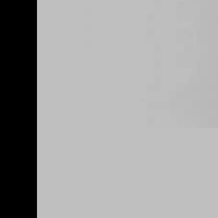
s
s
e
®
ESSER