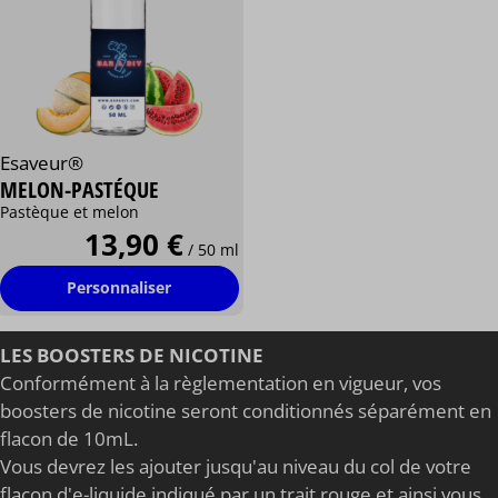
Esaveur®
MELON-PASTÉQUE
Pastèque et melon
13,90 €
/ 50 ml
Personnaliser
LES BOOSTERS DE NICOTINE
Conformément à la règlementation en vigueur, vos
boosters de nicotine seront conditionnés séparément en
flacon de 10mL.
Vous devrez les ajouter jusqu'au niveau du col de votre
flacon d'e-liquide indiqué par un trait rouge et ainsi vous