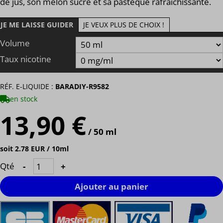
de jus, son melon sucré et sa pastèque rafraichissante.
JE ME LAISSE GUIDER
JE VEUX PLUS DE CHOIX !
Volume
Taux nicotine
RÉF. E-LIQUIDE :
BARADIY-R9582
en stock
13,90 €
/ 50 ml
soit 2.78 EUR / 10ml
Qté
-
+
Ajouter au panier