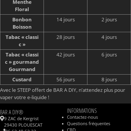
Menthe
Floral
Bonbon
14 jours
2 jours
Boisson
Tabac « classi
28 jours
4 jours
c »
Tabac « classi
42 jours
6 jours
c » gourmand
Gourmand
Custard
56 jours
8 jours
Avec le STEEP offert de BAR A DIY, n’attendez plus pour
vaper votre e-liquide !
INFORMATIONS
BAR A DIY®
Contactez-nous
9 ZAC de Kergrist
Questions fréquentes
29430 PLOUESCAT
CBD