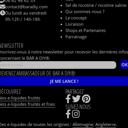
06 62 48 62 33
Sel de nicotine / nicotine saline
contact@baradiy.com
Qui sommes nous ?
Du lundi au vendredi
Le concept
9h-12h / 14h-18h
Livraison
Shops et Partenaires
Parrainage
NEWSLETTER
Inscrivez-vous à notre newsletter pour recevoir les dernières info
concernant le BAR A DIY®.
OK
DEVENEZ AMBASSADEUR DE BAR A DIY®
JE ME LANCE !
DÉCOUVREZ
PARTAGEZ
Nos e-liquides fruités
Nos e-liquides fruités et frais
SUIVEZ-NOUS
Des e-liquides de toutes les origines :
Allemagne
,
Angleterre
,