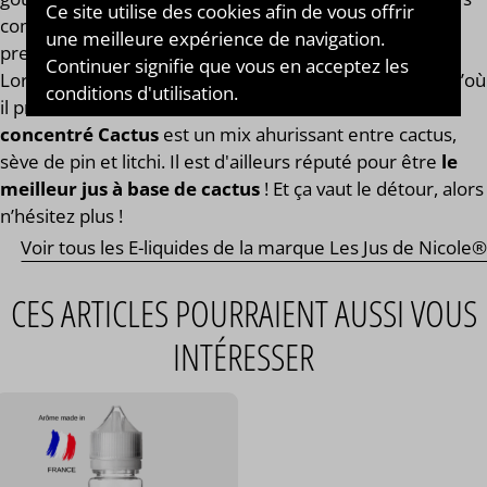
Ce site utilise des cookies afin de vous offrir
complexes très réussies. Sa signature ? Dans ses
une meilleure expérience de navigation.
premiers jus, la marque y incorporait de l’absinthe...
Continuer signifie que vous en acceptez les
Lorsqu’on vapait ce nectar, on savait immédiatement d’où
conditions d'utilisation.
il provenait ! Un de leurs best-sellers ? L’
arôme
concentré Cactus
est un mix ahurissant entre cactus,
sève de pin et litchi. Il est d'ailleurs réputé pour être
le
meilleur jus à base de cactus
! Et ça vaut le détour, alors
n’hésitez plus !
Voir tous les E-liquides de la marque Les Jus de Nicole®
CES ARTICLES POURRAIENT AUSSI VOUS
INTÉRESSER