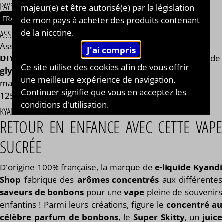
PAYS / ORIGINE DU CONCENTRÉ
majeur(e) et être autorisé(e) par la législation
FRANCE
de mon pays à acheter des produits contenant
de la nicotine.
ASSEMBLAGE
Assemblage réalisé à PLOUESCAT - France par
BAR à
DIY®
. Composé de
mono propylène glycol végétal
, de
Ce site utilise des cookies afin de vous offrir
glycérine végétale
et de l'arôme Super Lequin de la
une meilleure expérience de navigation.
marque Kyandi Shop®. Disponible en flacon de 50ml,
Continuer signifie que vous en acceptez les
125ml, 250ml, 500ml et 1L. STEEP : 2 jours.
conditions d'utilisation.
KYANDI SHOP®
RETOUR EN ENFANCE AVEC CETTE VAPE
SUCRÉE
D'origine 100% française, la marque de
e-liquide Kyand
Shop
fabrique des
arômes concentrés
aux différentes
saveurs de bonbons
pour une
vape
pleine de souvenirs
enfantins ! Parmi leurs créations, figure le
concentré au
célèbre parfum de bonbons
, le
Super Skitty
, un
juice