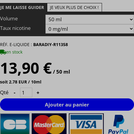
JE ME LAISSE GUIDER
JE VEUX PLUS DE CHOIX !
Volume
Taux nicotine
RÉF. E-LIQUIDE :
BARADIY-R11358
en stock
13,90 €
/ 50 ml
soit 2.78 EUR / 10ml
Qté
-
+
Ajouter au panier