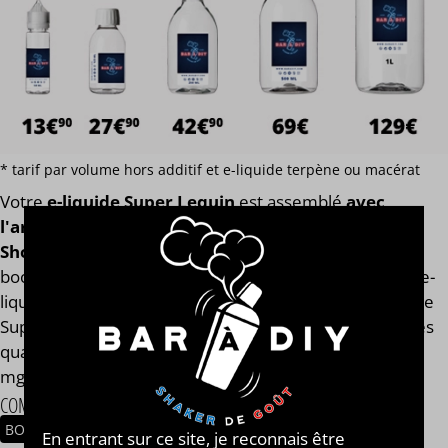
* tarif par volume hors additif et e-liquide terpène ou macérat
Votre
e-liquide Super Lequin
est assemblé
avec
l'arôme concentré original de la marque Kyandi
Shop®
. Finis les e-liquides trop dilués après l'ajout des
boosters de nicotine ! Notre calculateur mesure votre e-
liquide en fonction de son volume global. Votre e-liquide
Super Lequin aura toujours le même goût et les mêmes
qualités gustatives, que vous soyez en 0, 2, 9, 11 ou 14
mg/ml.
COMPOSITION
BONBON ARLEQUIN
En entrant sur ce site, je reconnais être