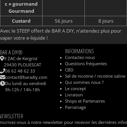
c » gourmand
Gourmand
Custard
56 jours
8 jours
Avec le STEEP offert de BAR A DIY, n’attendez plus pour
vaper votre e-liquide !
INFORMATIONS
BAR A DIY®
Contactez-nous
9 ZAC de Kergrist
Questions fréquentes
29430 PLOUESCAT
CBD
06 62 48 62 33
Sel de nicotine / nicotine saline
contact@baradiy.com
Qui sommes nous ?
Du lundi au vendredi
Le concept
9h-12h / 14h-18h
Livraison
Shops et Partenaires
Parrainage
NEWSLETTER
Inscrivez-vous à notre newsletter pour recevoir les dernières info