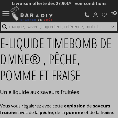
Livraison offerte dès 27,90€* - voir conditions
marque, saveur, ingrédient, référence, mot clé...
E-LIQUIDE TIMEBOMB DE
DIVINE® , PÊCHE,
POMME ET FRAISE
Un e liquide aux saveurs fruitées
Vous vous régalerez avec cette
explosion
de
saveurs
fruitées
avec de la
pêche
, de la
pomme
et de la
fraise
.