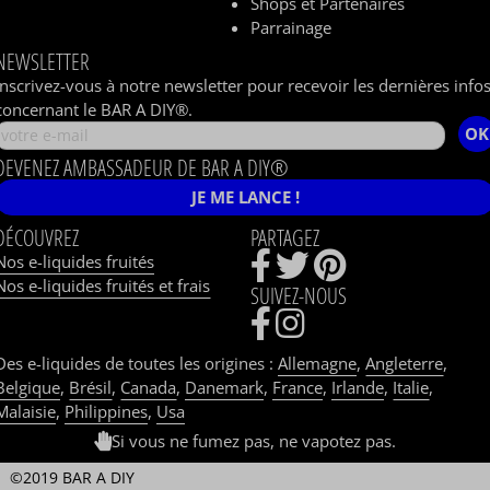
Shops et Partenaires
Parrainage
NEWSLETTER
Inscrivez-vous à notre newsletter pour recevoir les dernières info
concernant le BAR A DIY®.
OK
DEVENEZ AMBASSADEUR DE BAR A DIY®
JE ME LANCE !
DÉCOUVREZ
PARTAGEZ
Nos e-liquides fruités
Nos e-liquides fruités et frais
SUIVEZ-NOUS
Des e-liquides de toutes les origines :
Allemagne
,
Angleterre
,
Belgique
,
Brésil
,
Canada
,
Danemark
,
France
,
Irlande
,
Italie
,
Malaisie
,
Philippines
,
Usa
Si vous ne fumez pas, ne vapotez pas.
©2019 BAR A DIY