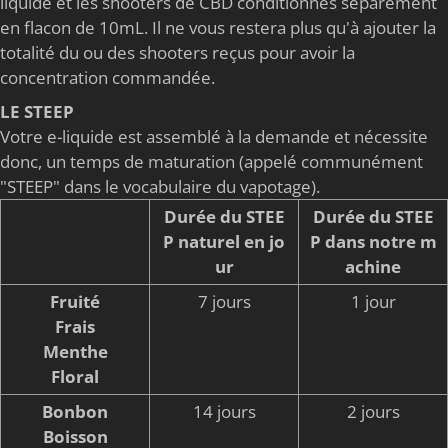
liquide et les shooters de CBD conditionnés séparément
en flacon de 10mL. Il ne vous restera plus qu'à ajouter la
totalité du ou des shooters reçus pour avoir la
concentration commandée.
LE STEEP
Votre e-liquide est assemblé à la demande et nécessite
donc, un temps de maturation (appelé communément
"STEEP" dans le vocabulaire du vapotage).
Durée du STEE
Durée du STEE
P naturel en jo
P dans notre m
ur
achine
Fruité
7 jours
1 jour
Frais
Menthe
Floral
Bonbon
14 jours
2 jours
Boisson