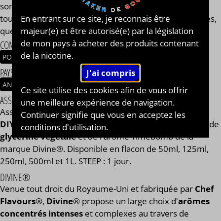
son volume global. Votre e-liquide Timebomb aura
En entrant sur ce site, je reconnais être
toujours le même goût et les mêmes qualités gustatives,
majeur(e) et être autorisé(e) par la législation
que vous soyez en 0, 2, 9, 11 ou 14 mg/ml.
de mon pays à acheter des produits contenant
COMPOSITION
de la nicotine.
POMME
PÊCHE
FRAISE
PAYS / ORIGINE DU CONCENTRÉ
ANGLETERRE
Ce site utilise des cookies afin de vous offrir
ASSEMBLAGE
une meilleure expérience de navigation.
Assemblage réalisé à PLOUESCAT - France par
BAR à
Continuer signifie que vous en acceptez les
DIY®
. Composé de
mono propylène glycol végétal
, de
conditions d'utilisation.
glycérine végétale
et de l'arôme Timebomb de la
marque Divine®. Disponible en flacon de 50ml, 125ml,
250ml, 500ml et 1L. STEEP : 1 jour.
DIVINE®
Venue tout droit du Royaume-Uni et fabriquée par
Chef
Flavours
®,
Divine
® propose un large choix d'
arômes
concentrés intenses
et complexes au travers de