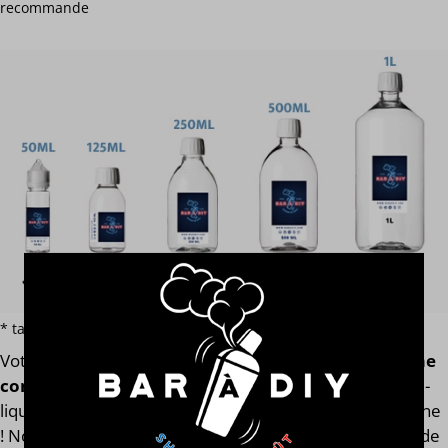
recommande
* tarif par volume hors additif et e-liquide terpène ou macérat
Votre
e-liquide Timebomb
est assemblé
avec l'arôme
concentré original de la marque Divine®
. Finis les e-
liquides trop dilués après l'ajout des boosters de nicotine
! Notre calculateur mesure votre e-liquide en fonction de