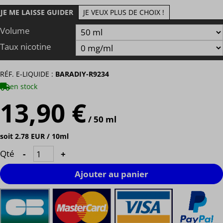
JE ME LAISSE GUIDER
JE VEUX PLUS DE CHOIX !
Volume
Taux nicotine
RÉF. E-LIQUIDE :
BARADIY-R9234
en stock
13,90 €
/ 50 ml
soit 2.78 EUR / 10ml
Qté
-
+
Ajouter au panier