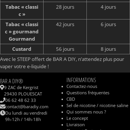
Tabac « classi
28 jours
4 jours
c »
Tabac « classi
42 jours
6 jours
c » gourmand
Gourmand
Custard
56 jours
8 jours
Avec le STEEP offert de BAR A DIY, n’attendez plus pour
vaper votre e-liquide !
INFORMATIONS
BAR A DIY®
Contactez-nous
9 ZAC de Kergrist
Questions fréquentes
29430 PLOUESCAT
CBD
06 62 48 62 33
Sel de nicotine / nicotine saline
contact@baradiy.com
Qui sommes nous ?
Du lundi au vendredi
Le concept
9h-12h / 14h-18h
Livraison