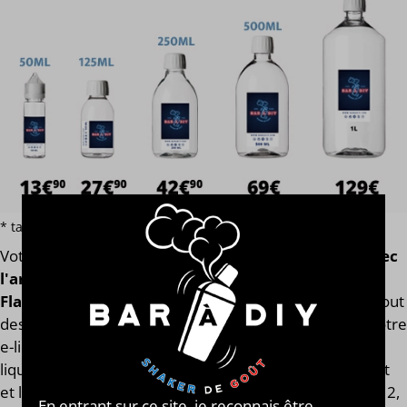
* tarif par volume hors additif et e-liquide terpène ou macérat
Votre
e-liquide Tobacco Bastard 37
est assemblé
avec
l'arôme concentré original de la marque
Flavormonks
. Finis les e-liquides trop dilués après l'ajout
des boosters de nicotine ! Notre calculateur mesure votre
e-liquide en fonction de son volume global. Votre e-
liquide Tobacco Bastard 37 aura toujours le même goût
et les mêmes qualités gustatives, que vous soyez en 0, 2,
En entrant sur ce site, je reconnais être