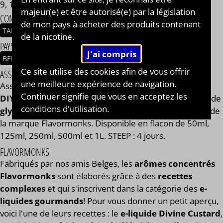
9, 11 ou 14 mg/ml.
majeur(e) et être autorisé(e) par la législation
COMPOSITION
de mon pays à acheter des produits contenant
TABAC
DOUX
SUCRE DE CANNE
de la nicotine.
PAYS / ORIGINE DU CONCENTRÉ
BELGIQUE
Ce site utilise des cookies afin de vous offrir
ASSEMBLAGE
une meilleure expérience de navigation.
Assemblage réalisé à PLOUESCAT - France par
BAR à
Continuer signifie que vous en acceptez les
DIY®
. Composé de
mono propylène glycol végétal
, de
conditions d'utilisation.
glycérine végétale
et de l'arôme Tobacco Bastard 37 de
la marque Flavormonks. Disponible en flacon de 50ml,
125ml, 250ml, 500ml et 1L. STEEP : 4 jours.
FLAVORMONKS
Fabriqués par nos amis Belges, les
arômes concentrés
Flavormonks
sont élaborés grâce à des
recettes
complexes
et qui s'inscrivent dans la catégorie des
e-
liquides gourmands
! Pour vous donner un petit aperçu,
voici l'une de leurs recettes : le
e-liquide Divine Custard
,