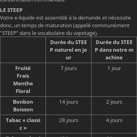
LE STEEP
Votre e-liquide est assemblé à la demande et nécessite
donc, un temps de maturation (appelé communément
"STEEP" dans le vocabulaire du vapotage).
Durée du STEE
Durée du STEE
P naturel en jo
P dans notre m
ur
achine
Fruité
7 jours
1 jour
Frais
Menthe
Floral
Bonbon
14 jours
2 jours
Boisson
Tabac « classi
28 jours
4 jours
c »