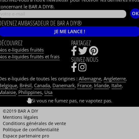
concernant le BAR A DIY®.
OK
DEVENEZ AMBASSADEUR DE BAR A DIY®
JE ME LANCE !
DÉCOUVREZ
PARTAGEZ
Nos e-liquides fruités
Nos e-liquides fruités et frais
SUIVEZ-NOUS
Des e-liquides de toutes les origines :
Allemagne
,
Angleterre
,
Belgique
,
Brésil
,
Canada
,
Danemark
,
France
,
Irlande
,
Italie
,
Malaisie
,
Philippines
,
Usa
Si vous ne fumez pas, ne vapotez pas.
©2019 BAR A DIY
Mentions légales
Conditions générales de vente
Politique de confidentialité
Espace partenaire pro