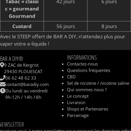
Tabac « classi
42 jours
6 jours
c » gourmand
Gourmand
Custard
56 jours
8 jours
Avec le STEEP offert de BAR A DIY, n’attendez plus pour
vaper votre e-liquide !
INFORMATIONS
BAR A DIY®
Contactez-nous
9 ZAC de Kergrist
Questions fréquentes
29430 PLOUESCAT
CBD
06 62 48 62 33
Sel de nicotine / nicotine saline
contact@baradiy.com
Qui sommes nous ?
Du lundi au vendredi
Le concept
9h-12h / 14h-18h
Livraison
Shops et Partenaires
Parrainage
NEWSLETTER
Inscrivez-vous à notre newsletter pour recevoir les dernières info