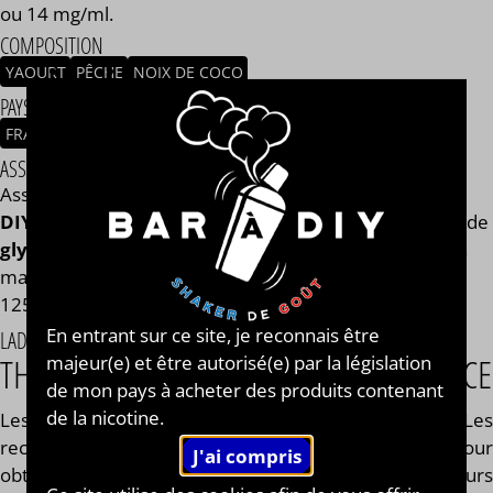
ou 14 mg/ml.
COMPOSITION
YAOURT
PÊCHE
NOIX DE COCO
PAYS / ORIGINE DU CONCENTRÉ
FRANCE
ASSEMBLAGE
Assemblage réalisé à PLOUESCAT - France par
BAR à
DIY®
. Composé de
mono propylène glycol végétal
, de
glycérine végétale
et de l'arôme Vape Me White de la
marque Ladybug Juice®. Disponible en flacon de 50ml,
125ml, 250ml, 500ml et 1L. STEEP : 6 jours.
En entrant sur ce site, je reconnais être
LADYBUG JUICE®
majeur(e) et être autorisé(e) par la législation
THE AMERICAN DREAM MADE IN FRANCE
de mon pays à acheter des produits contenant
de la nicotine.
Les arômes
Ladybug®
sont fabriqués en France. Le
recettes d'arômes concentrés sont très travaillées pour
obtenir un "DIY" de qualité avec de multiples saveurs