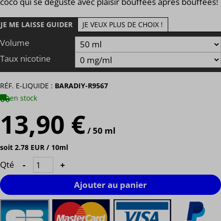
coco qui se déguste avec plaisir bouffées après bouffées!
JE ME LAISSE GUIDER
JE VEUX PLUS DE CHOIX !
Volume
Taux nicotine
RÉF. E-LIQUIDE :
BARADIY-R9567
en stock
13,90 €
/ 50 ml
soit 2.78 EUR / 10ml
Qté
-
+
Ajouter au panier