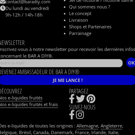
Sel de nicotine / nicotine saline
contact@baradiy.com
Qui sommes nous ?
Du lundi au vendredi
Le concept
9h-12h / 14h-18h
Livraison
Shops et Partenaires
Parrainage
NEWSLETTER
Inscrivez-vous à notre newsletter pour recevoir les dernières info
concernant le BAR A DIY®.
OK
DEVENEZ AMBASSADEUR DE BAR A DIY®
JE ME LANCE !
DÉCOUVREZ
PARTAGEZ
Nos e-liquides fruités
Nos e-liquides fruités et frais
SUIVEZ-NOUS
Des e-liquides de toutes les origines :
Allemagne
,
Angleterre
,
Belgique
,
Brésil
,
Canada
,
Danemark
,
France
,
Irlande
,
Italie
,