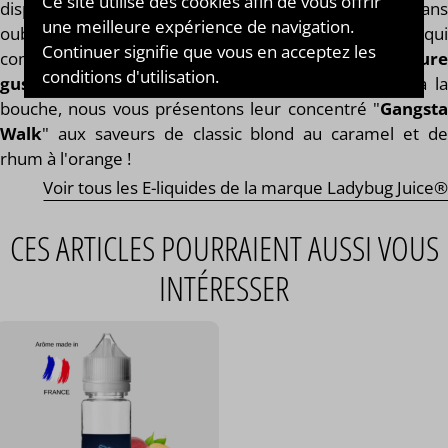
Ce site utilise des cookies afin de vous offrir
disponibles, des plus fruitées aux plus gourmandes sans
une meilleure expérience de navigation.
oublier les plus classiques. Chaque arôme concentré qui
Continuer signifie que vous en acceptez les
compose la gamme Ladybug® est une
aventure
conditions d'utilisation.
gustative à part entière
. Pour vous donner l'eau à l
bouche, nous vous présentons leur concentré "
Gangsta
Walk
" aux saveurs de classic blond au caramel et de
rhum à l'orange !
Voir tous les E-liquides de la marque Ladybug Juice®
CES ARTICLES POURRAIENT AUSSI VOUS
INTÉRESSER