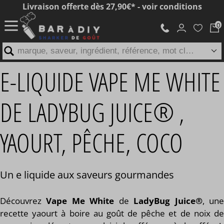
Livraison offerte dès 27,90€* - voir conditions
marque, saveur, ingrédient, référence, mot clé...
E-LIQUIDE VAPE ME WHITE
DE LADYBUG JUICE® ,
YAOURT, PÊCHE, COCO
Un e liquide aux saveurs gourmandes
Découvrez
Vape Me White
de
LadyBug Juice®
, un
recette yaourt à boire au goût de pêche et de noix de