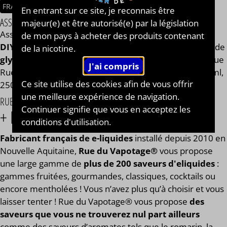
FRANCE
En entrant sur ce site, je reconnais être
ASSEMBLAGE
majeur(e) et être autorisé(e) par la législation
Assemblage réalisé à PLOUESCAT - France par
BAR à
de mon pays à acheter des produits contenant
DIY®
. Composé de
mono propylène glycol végétal
, de
de la nicotine.
glycérine végétale
et de l'arôme Verveine de la marque
Rue du Vapotage®. Disponible en flacon de 50ml, 125ml,
Ce site utilise des cookies afin de vous offrir
250ml, 500ml et 1L. STEEP : 1 jour.
une meilleure expérience de navigation.
RUE DU VAPOTAGE®
Continuer signifie que vous en acceptez les
+ DE 200 SAVEURS À VAPER !
conditions d'utilisation.
Fabricant français de e-liquides
installé depuis 2010 en
Nouvelle Aquitaine,
Rue du Vapotage
®
vous propose
une large gamme de
plus de 200 saveurs d'eliquides
:
gammes fruitées, gourmandes, classiques, cocktails ou
encore mentholées ! Vous n’avez plus qu’à choisir et vous
laisser tenter ! Rue du Vapotage® vous propose
des
saveurs que vous ne trouverez nul part ailleurs
comme des saveurs d’aromates tels que le romarin, la