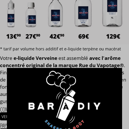
* tarif par volume hors additif et e-liquide terpène ou macérat
Votre
e-liquide Verveine
est assemblé
avec l'arôme
concentré original de la marque Rue du Vapotage®
.
Finis les e-liquides trop dilués après l'ajout des boosters
de nicotine ! Notre calculateur mesure votre e-liquide en
fonction de son volume global. Votre e-liquide Verveine
aura toujours le même goût et les mêmes qualités
gustatives, que vous soyez en 0, 2, 9, 11 ou 14 mg/ml.
COMPOSITION
VERVEINE
PAYS / ORIGINE DU CONCENTRÉ