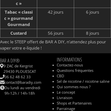
c »
Tabac « classi
42 jours
6 jours
c » gourmand
Gourmand
Custard
56 jours
8 jours
Avec le STEEP offert de BAR A DIY, n’attendez plus pour
vaper votre e-liquide !
INFORMATIONS
BAR A DIY®
Contactez-nous
9 ZAC de Kergrist
Questions fréquentes
29430 PLOUESCAT
CBD
06 62 48 62 33
Sel de nicotine / nicotine saline
contact@baradiy.com
Qui sommes nous ?
Du lundi au vendredi
Le concept
9h-12h / 14h-18h
Livraison
Shops et Partenaires
Parrainage