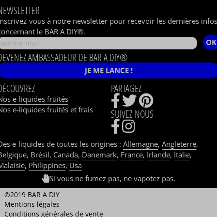
NEWSLETTER
Inscrivez-vous à notre newsletter pour recevoir les dernières info
concernant le BAR A DIY®.
OK
DEVENEZ AMBASSADEUR DE BAR A DIY®
JE ME LANCE !
DÉCOUVREZ
PARTAGEZ
Nos e-liquides fruités
Nos e-liquides fruités et frais
SUIVEZ-NOUS
Des e-liquides de toutes les origines :
Allemagne
,
Angleterre
,
Belgique
,
Brésil
,
Canada
,
Danemark
,
France
,
Irlande
,
Italie
,
Malaisie
,
Philippines
,
Usa
Si vous ne fumez pas, ne vapotez pas.
©2019 BAR A DIY
Mentions légales
Conditions générales de vente