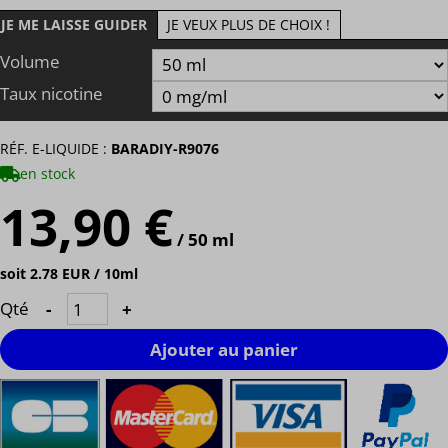
JE ME LAISSE GUIDER
JE VEUX PLUS DE CHOIX !
Volume
Taux nicotine
RÉF. E-LIQUIDE :
BARADIY-R9076
en stock
13,90 €
/ 50 ml
soit 2.78 EUR / 10ml
Qté
-
+
Ajouter au panier