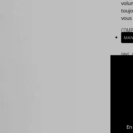
volum
touj
vous 
COMP
MAN
PAYS 
FRA
ASSE
Asse
Com
végé
Kyan
500ml
En