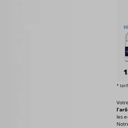
* tar
Votr
l'ar
les e
Notre