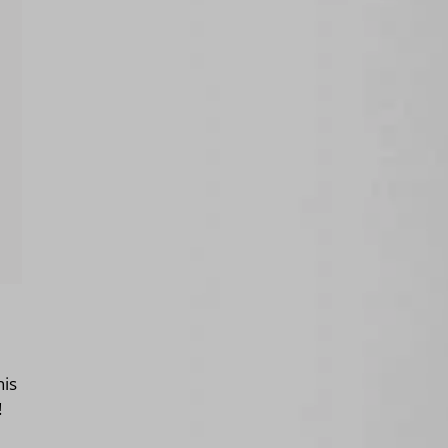
nis
!