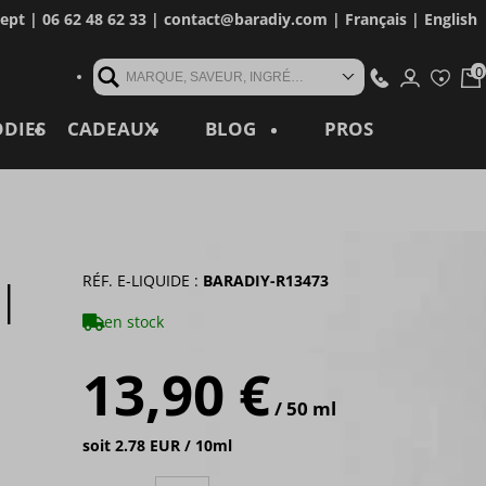
cept
| 06 62 48 62 33 |
contact@baradiy.com
|
Français
|
English
MARQUE, SAVEUR, INGRÉDIENT, RÉFÉRENCE, MOT CLÉ...
ODIES
CADEAUX
BLOG
PROS
I
RÉF. E-LIQUIDE :
BARADIY-R13473
en stock
13,90 €
/ 50 ml
soit 2.78 EUR / 10ml