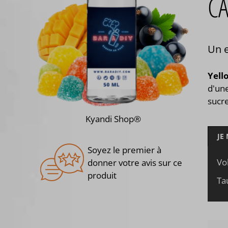
CA
Un e
Yell
d'une
suc
Kyandi Shop®
JE
Soyez le premier à
Vo
donner votre avis sur ce
produit
Ta