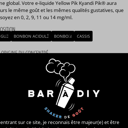
e global. Votre e-liquide Yellow Pik Kyandi Pik® aura
ours le même goût et les mêmes qualités gustatives, que
soyez en 0, 2, 9, 11 ou 14 mg/ml.
OSITION
GUE
BONBON ACIDULÉ
BONBON
CASSIS
/ ORIGINE DU CONCENTRÉ
NCE
MBLAGE
mblage réalisé à PLOUESCAT - France par
BAR à DIY®
.
posé de
mono propylène glycol végétal
, de
glycérine
tale
et de l'arôme Yellow Pik Kyandi Pik® de la marque
di Shop®. Disponible en flacon de 50ml, 125ml, 250ml,
 et 1L. STEEP : 2 jours.
 entrant sur ce site, je reconnais être majeur(e) et être