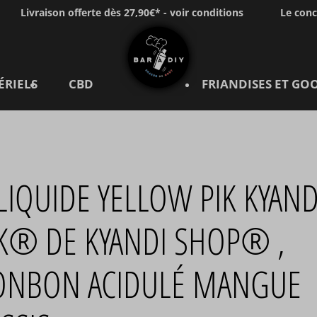
Livraison offerte dès 27,90€* - voir conditions
Le con
ÉRIELS
CBD
FRIANDISES ET GO
LIQUIDE YELLOW PIK KYAND
IK® DE KYANDI SHOP® ,
ONBON ACIDULÉ MANGUE