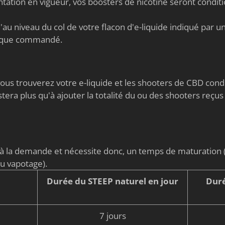
ation en vigueur, vos boosters de nicotine seront condi
au niveau du col de votre flacon d'e-liquide indiqué par un 
nique commandé.
s vous trouverez votre e-liquide et les shooters de CBD co
stera plus qu'à ajouter la totalité du ou des shooters reçus
é à la demande et nécessite donc, un temps de maturati
du vapotage).
Durée du STEEP naturel en jour
Duré
7 jours