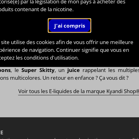
DI SHOP®
torisé(e) par la législation de mon pays à acheter des
TOUR EN ENFANCE AVEC CETTE VAP
oduits contenant de la nicotine.
CRÉE
igine 100% française, la marque de
e-liquide Kyandi Sho
 site utilise des cookies afin de vous offrir une meilleure
ique des
arômes concentrés
aux différentes
saveurs d
périence de navigation. Continuer signifie que vous en
bons
pour une
vape
pleine de souvenirs enfantins ! Parm
eptez les conditions d'utilisation.
 créations, figure le
concentré au célèbre parfum d
bons
, le
Super Skitty
, un
juice
rappelant les multiple
ns multicolores. Un retour en enfance ? Ça vous dit ?
Voir tous les E-liquides de la marque Kyandi Shop
NE