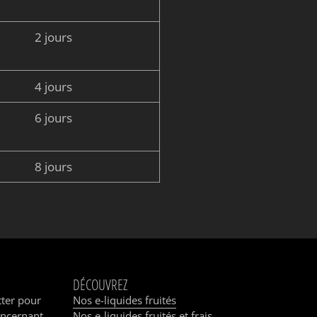
2 jours
4 jours
6 jours
8 jours
DÉCOUVREZ
tter pour
Nos e-liquides fruités
oncernant
Nos e-liquides fruités et frais