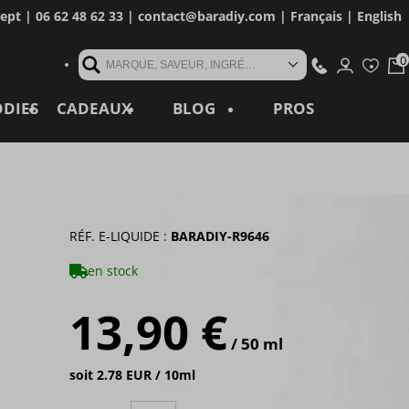
cept
| 06 62 48 62 33 |
contact@baradiy.com
|
Français
|
English
MARQUE, SAVEUR, INGRÉDIENT, RÉFÉRENCE, MOT CLÉ...
ODIES
CADEAUX
BLOG
PROS
RÉF. E-LIQUIDE :
BARADIY-R9646
en stock
13,90 €
/ 50 ml
soit 2.78 EUR / 10ml