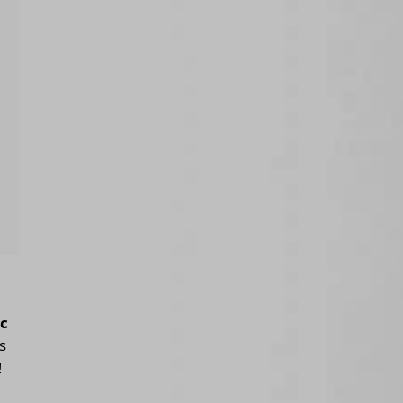
c
is
!