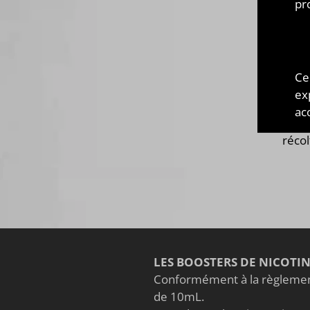
NAST
pr
Fond
Nast
Nast
arôm
Ce
alum
ex
frui
acc
Wick
récol
LES BOOSTERS DE NICOTI
Conformément à la règlement
de 10mL.