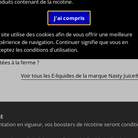
Y JUICE®
oduits contenant de la nicotine.
ée en 2015 et basée à Tampin, en Malaisie, la marqu
y Juice a été créée par Pak Din et son partenaire M.Loky
y Juice est une marque qui propose des
e-liquides
e
es concentrés
dans un packaging caractéristique tout e
 site utilise des cookies afin de vous offrir une meilleure
inium ! Leur mission ? Satisfaire vos exigences les plu
périence de navigation. Continuer signifie que vous en
tées
! Vous laisserez-vous tenter par leur création "Classi
eptez les conditions d'utilisation.
ed Haze " aux délicieuses
saveurs
de fraises fraîchemen
tées à la ferme ?
Voir tous les E-liquides de la marque Nasty Juice
NE
ation en vigueur, vos boosters de nicotine seront condi