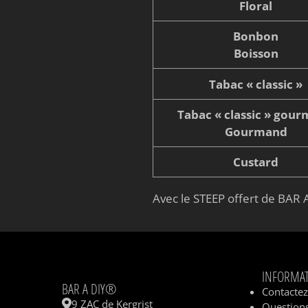
Floral
Bonbon
Boisson
Tabac « classic »
Tabac « classic » gou
Gourmand
Custard
Avec le STEEP offert de BAR A
INFORMA
BAR A DIY®
Contacte
9 ZAC de Kergrist
Questions