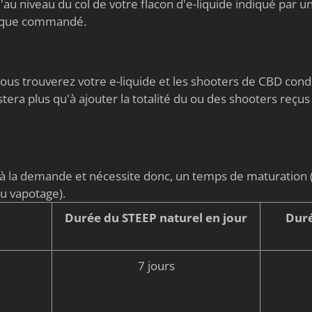
au niveau du col de votre flacon d'e-liquide indiqué par un 
nique commandé.
s vous trouverez votre e-liquide et les shooters de CBD co
stera plus qu'à ajouter la totalité du ou des shooters reçus
é à la demande et nécessite donc, un temps de maturati
du vapotage).
Durée du STEEP naturel en jour
Duré
7 jours