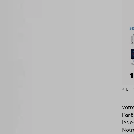
* tar
Votr
l'ar
les e
Notre