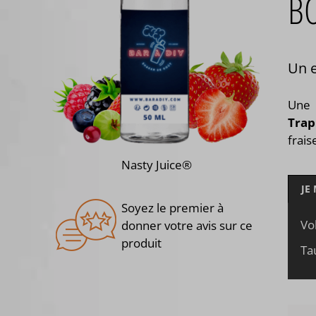
B
Un e
Une 
Trap
frais
Nasty Juice®
JE
Soyez le premier à
Vo
donner votre avis sur ce
produit
Ta