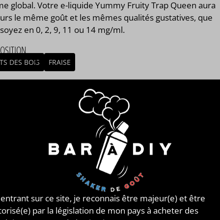
me global. Votre e-liquide Yummy Fruity Trap Queen aura
ours le même goût et les mêmes qualités gustatives, que
soyez en 0, 2, 9, 11 ou 14 mg/ml.
OSITION
TS DES BOIS
FRAISE
/ ORIGINE DU CONCENTRÉ
AISIE
MBLAGE
mblage réalisé à PLOUESCAT - France par
BAR à DIY®
.
posé de
mono propylène glycol végétal
, de
glycérine
tale
et de l'arôme Yummy Fruity Trap Queen de la
ue Nasty Juice®. Disponible en flacon de 50ml, 125ml,
, 500ml et 1L. STEEP : 1 jour.
 entrant sur ce site, je reconnais être majeur(e) et être
torisé(e) par la législation de mon pays à acheter des