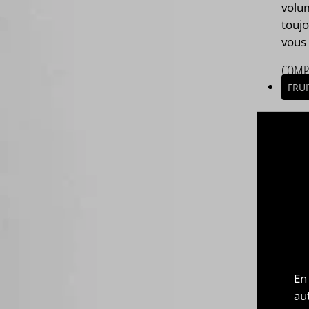
volu
touj
vous 
COMP
FRUI
PAYS 
MAL
ASSE
Asse
Com
végé
marq
250ml
En
au