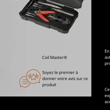
Kit 
Maste
Ce no
aux 
De pl
corro
En
au
Coil Master®
pr
Soyez le premier à
donner votre avis sur ce
produit
Ce
ex
acc