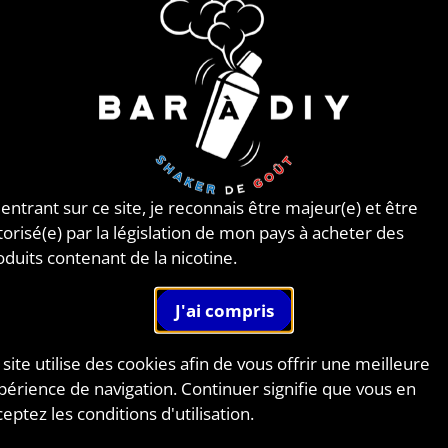
Mini V2
de
Coil Master
- Le dernier Kit Mini V2 de Coil
r est petit et pratique à emporter partout.
uveau kit est élaboré à partir de matériaux qui résistent
températures élevées.
us sa composition en ABS a une résistance inégalable à la
sion.
 entrant sur ce site, je reconnais être majeur(e) et être
torisé(e) par la législation de mon pays à acheter des
oduits contenant de la nicotine.
 site utilise des cookies afin de vous offrir une meilleure
périence de navigation. Continuer signifie que vous en
eptez les conditions d'utilisation.