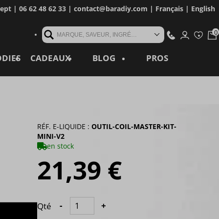
cept
| 06 62 48 62 33 |
contact@baradiy.com
|
Français
|
English
MARQUE, SAVEUR, INGRÉDIENT, RÉFÉRENCE, MOT CLÉ...
ODIES
CADEAUX
BLOG
PROS
RÉF. E-LIQUIDE :
OUTIL-COIL-MASTER-KIT-
MINI-V2
en stock
21,39 €
Qté
-
+