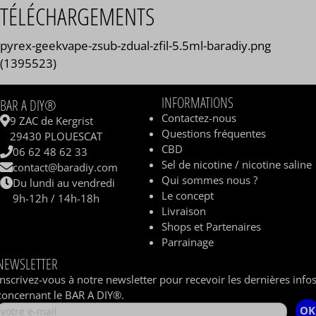
TÉLÉCHARGEMENTS
pyrex-geekvape-zsub-zdual-zfil-5.5ml-baradiy.png
(1395523)
INFORMATIONS
BAR A DIY®
Contactez-nous
9 ZAC de Kergrist
Questions fréquentes
29430 PLOUESCAT
CBD
06 62 48 62 33
Sel de nicotine / nicotine saline
contact@baradiy.com
Qui sommes nous ?
Du lundi au vendredi
Le concept
9h-12h / 14h-18h
Livraison
Shops et Partenaires
Parrainage
NEWSLETTER
Inscrivez-vous à notre newsletter pour recevoir les dernières info
concernant le BAR A DIY®.
OK