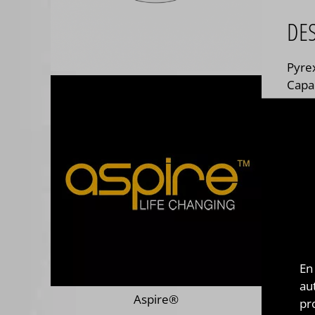
DE
Pyre
Capac
En
au
Aspire®
pr