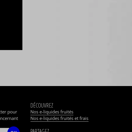
DÉCOUVREZ
tter pour
Nos e-liquides fruités
oncernant
Nos e-liquides fruités et frais
PARTAGEZ