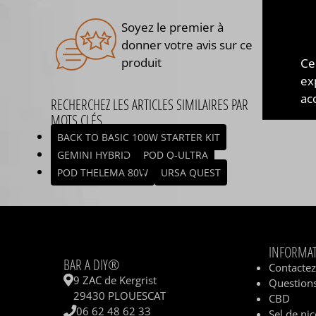
Soyez le premier à
donner votre avis sur ce
produit
Ce
ex
acc
RECHERCHEZ LES ARTICLES SIMILAIRES PAR
MOTS CLÉS
BACK TO BASIC 100W STARTER KIT
GEMINI HYBRID
POD Q-ULTRA
POD THELEMA 80W
URSA QUEST
INFORMA
BAR A DIY®
Contacte
9 ZAC de Kergrist
Questions
29430 PLOUESCAT
CBD
06 62 48 62 33
Sel de nic