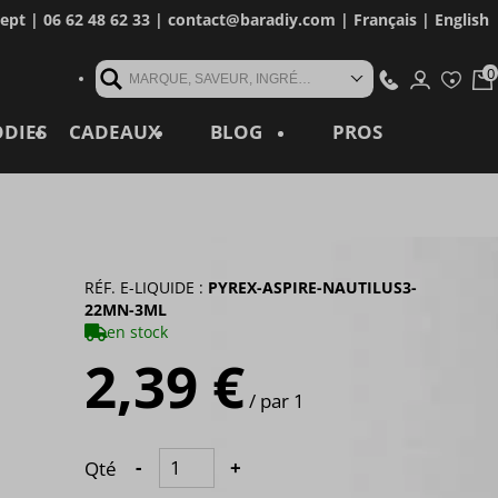
cept
| 06 62 48 62 33 |
contact@baradiy.com
|
Français
|
English
MARQUE, SAVEUR, INGRÉDIENT, RÉFÉRENCE, MOT CLÉ...
ODIES
CADEAUX
BLOG
PROS
RÉF. E-LIQUIDE :
PYREX-ASPIRE-NAUTILUS3-
22MN-3ML
en stock
2,39 €
/ par 1
Qté
-
+