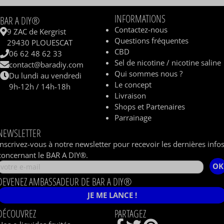
INFORMATIONS
BAR A DIY®
Contactez-nous
9 ZAC de Kergrist
Questions fréquentes
29430 PLOUESCAT
CBD
06 62 48 62 33
Sel de nicotine / nicotine saline
contact@baradiy.com
Qui sommes nous ?
Du lundi au vendredi
Le concept
9h-12h / 14h-18h
Livraison
Shops et Partenaires
Parrainage
NEWSLETTER
Inscrivez-vous à notre newsletter pour recevoir les dernières info
concernant le BAR A DIY®.
OK
DEVENEZ AMBASSADEUR DE BAR A DIY®
JE ME LANCE !
DÉCOUVREZ
PARTAGEZ