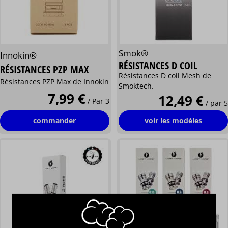
Smok®
Innokin®
RÉSISTANCES D COIL
RÉSISTANCES PZP MAX
Résistances D coil Mesh de
Résistances PZP Max de Innokin
Smoktech.
7,99 €
12,49 €
/ Par 3
/ par 5
commander
voir les modèles