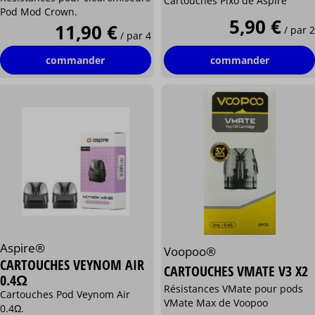
Cartouches Pixo de Aspire
Pod Mod Crown.
5,90 €
11,90 €
/ par 2
/ par 4
commander
commander
Aspire®
Voopoo®
CARTOUCHES VEYNOM AIR
CARTOUCHES VMATE V3 X2
0.4Ω
Résistances VMate pour pods
Cartouches Pod Veynom Air
VMate Max de Voopoo
0.4Ω.