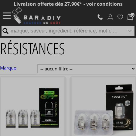
Livraison offerte dès 27,90€* - voir conditions
marque, saveur, ingrédient, référence, mot clé...
RÉSISTANCES
Marque