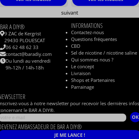
suivant
INFORMATIONS
BAR A DIY®
Contactez-nous
9 ZAC de Kergrist
Questions fréquentes
29430 PLOUESCAT
CBD
06 62 48 62 33
Sel de nicotine / nicotine saline
contact@baradiy.com
Qui sommes nous ?
Du lundi au vendredi
Le concept
9h-12h / 14h-18h
Livraison
Shops et Partenaires
Parrainage
NEWSLETTER
Inscrivez-vous à notre newsletter pour recevoir les dernières info
concernant le BAR A DIY®.
OK
DEVENEZ AMBASSADEUR DE BAR A DIY®
JE ME LANCE !