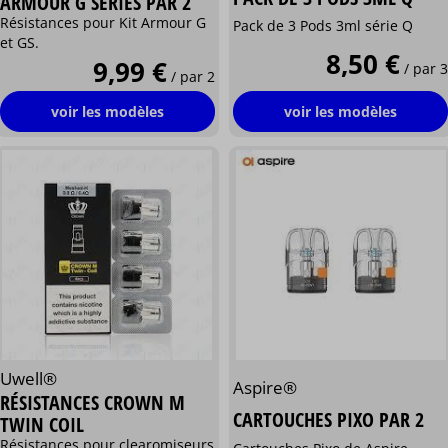
ARMOUR G SÉRIES PAR 2
Résistances pour Kit Armour G
Pack de 3 Pods 3ml série Q
et GS.
8,50 €
9,99 €
/ par 3
/ par 2
voir les modèles
voir les modèles
Uwell®
Aspire®
RÉSISTANCES CROWN M
CARTOUCHES PIXO PAR 2
TWIN COIL
Résistances pour clearomiseurs