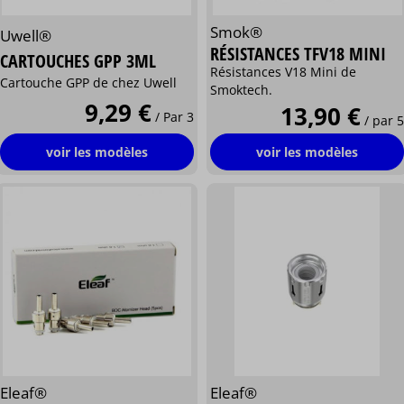
Smok®
Uwell®
RÉSISTANCES TFV18 MINI
CARTOUCHES GPP 3ML
Résistances V18 Mini de
Cartouche GPP de chez Uwell
Smoktech.
9,29 €
13,90 €
/ Par 3
/ par 5
voir les modèles
voir les modèles
Eleaf®
Eleaf®