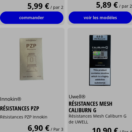
5,89 €
5,99 €
/ par 2
/ par 2
voir les modèles
commander
Uwell®
Innokin®
RÉSISTANCES MESH
RÉSISTANCES PZP
CALIBURN G
Résistances Mesh Caliburn G
Résistances PZP Innokin
de UWELL
6,90 €
10,90 €
/ Par 3
/ Par 4