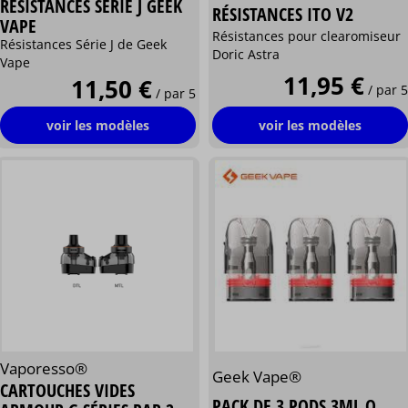
RÉSISTANCES SÉRIE J GEEK
RÉSISTANCES ITO V2
VAPE
Résistances pour clearomiseur
Résistances Série J de Geek
Doric Astra
Vape
11,95 €
11,50 €
/ par 5
/ par 5
voir les modèles
voir les modèles
Vaporesso®
Geek Vape®
CARTOUCHES VIDES
PACK DE 3 PODS 3ML Q