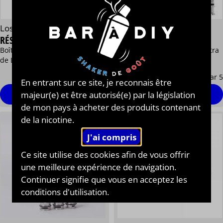
Lost Vape®
Lost Vape®
RÉSISTANCES UB LITE
RÉSISTANCES UB ULTRA
Boîte de 5 résistances UB Lite
Boîte de 5 résistances UB Ultra
de Lost Vape
de Lost Vape
9,49 €
10,90 €
/ par 5
/ par 5
En entrant sur ce site, je reconnais être
majeur(e) et être autorisé(e) par la législation
voir les modèles
commander
de mon pays à acheter des produits contenant
de la nicotine.
Ce site utilise des cookies afin de vous offrir
une meilleure expérience de navigation.
Continuer signifie que vous en acceptez les
conditions d'utilisation.