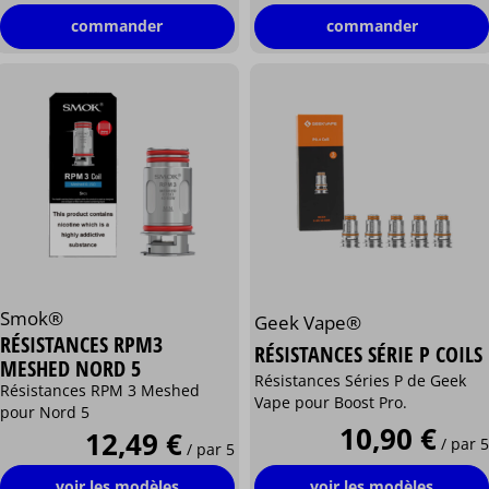
commander
commander
Smok®
Geek Vape®
RÉSISTANCES RPM3
RÉSISTANCES SÉRIE P COILS
MESHED NORD 5
Résistances Séries P de Geek
Résistances RPM 3 Meshed
Vape pour Boost Pro.
pour Nord 5
10,90 €
12,49 €
/ par 5
/ par 5
voir les modèles
voir les modèles