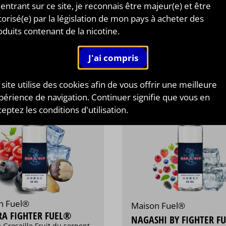
s Frais
 entrant sur ce site, je reconnais être majeur(e) et être
13,90 €
13,90 €
torisé(e) par la législation de mon pays à acheter des
/ 50 ml
oduits contenant de la nicotine.
Personnaliser
Personnaliser
 site utilise des cookies afin de vous offrir une meilleure
périence de navigation. Continuer signifie que vous en
eptez les conditions d'utilisation.
n Fuel®
Maison Fuel®
A FIGHTER FUEL®
NAGASHI BY FIGHTER F
e Groseille Fruit du serpent