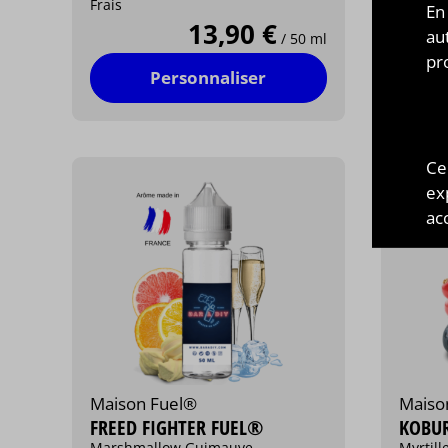
Frais
des boi
En
13,90 €
au
/ 50 ml
pr
Personnaliser
Ce
ex
acc
Maison Fuel®
Maiso
FREED FIGHTER FUEL®
KOBUR
Marshmallow Guimauve
Myrtill