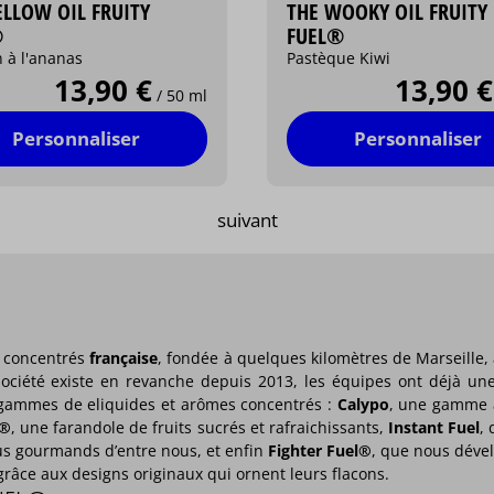
ELLOW OIL FRUITY
THE WOOKY OIL FRUITY
®
FUEL®
 à l'ananas
Pastèque Kiwi
13,90 €
13,90 €
/ 50 ml
Personnaliser
Personnaliser
suivant
 concentrés
française
, fondée à quelques kilomètres de Marseille
ociété existe en revanche depuis 2013, les équipes ont déjà une 
5 gammes de eliquides et arômes concentrés :
Calypo
, une gamme a
l®
, une farandole de fruits sucrés et rafraichissants,
Instant Fuel
,
 plus gourmands d’entre nous, et enfin
Fighter Fuel®
, que nous déve
t grâce aux designs originaux qui ornent leurs flacons.