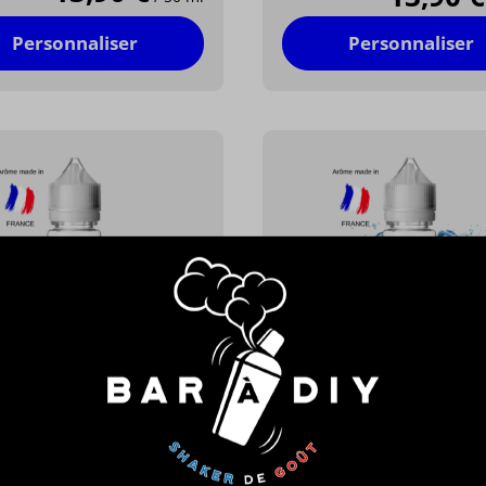
Personnaliser
Personnaliser
n Fuel®
Maison Fuel®
Y SHIGERI® BY
ZAKARY BY FIGHTER FU
ER FUEL®
du dragon Grenade Fraise
Nectarine, Ananas Frais.