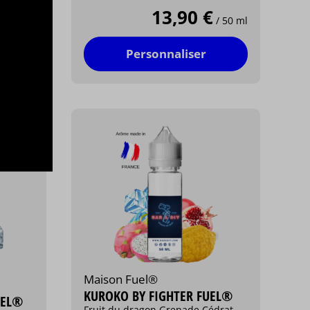
13,90 €
/ 50 ml
/ 50 ml
Personnaliser
Maison Fuel®
KUROKO BY FIGHTER FUEL®
UEL®
Fruit du dragon Grenade Cédrat