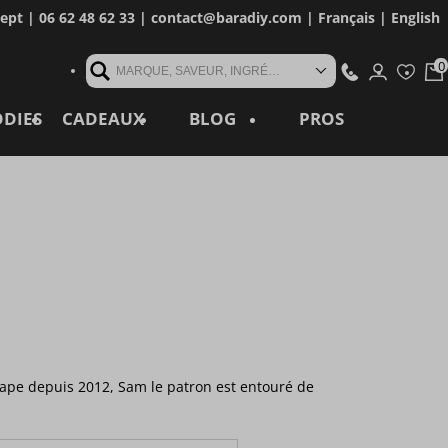
cept
| 06 62 48 62 33 |
contact@baradiy.com
|
Français
|
English
MARQUE, SAVEUR, INGRÉDIENT, RÉFÉRENCE, MOT CLÉ...
ODIES
CADEAUX
BLOG
PROS
vape depuis 2012, Sam le patron est entouré de