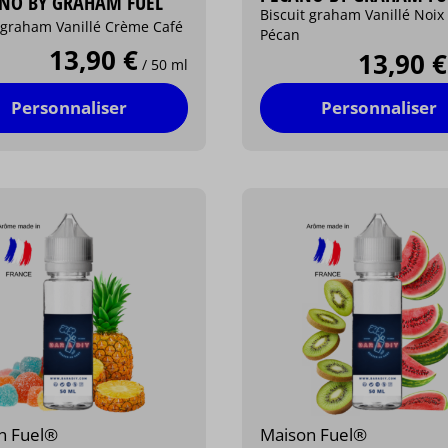
NO BY GRAHAM FUEL
Biscuit graham Vanillé Noix
t graham Vanillé Crème Café
Pécan
13,90 €
13,90 €
/ 50 ml
Personnaliser
Personnaliser
n Fuel®
Maison Fuel®