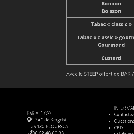
Bonbon
Boisson
Tabac « classic »
Tabac « classic » gou
Gourmand
Custard
Avec le STEEP offert de BAR A
INFORMA
BAR A DIY®
Contacte
9 ZAC de Kergrist
Questions
29430 PLOUESCAT
CBD
06 62 48 62 33