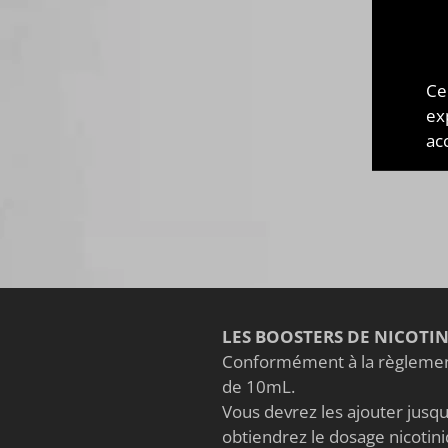
MAIS
SOY
Mais
Ce
gross
ex
vape
acc
save
LES BOOSTERS DE NICOTI
Conformément à la règlement
de 10mL.
Vous devrez les ajouter jusqu'
obtiendrez le dosage nicoti