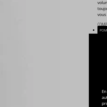
volum
touj
vous 
COMP
PO
PAYS 
FRA
ASSE
Asse
Com
végé
marq
En
250ml
au
pr