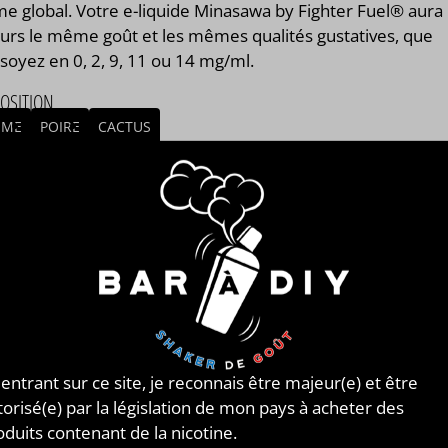
e global. Votre e-liquide Minasawa by Fighter Fuel® aura
ours le même goût et les mêmes qualités gustatives, que
soyez en 0, 2, 9, 11 ou 14 mg/ml.
OSITION
MME
POIRE
CACTUS
/ ORIGINE DU CONCENTRÉ
NCE
MBLAGE
mblage réalisé à PLOUESCAT - France par
BAR à DIY®
.
posé de
mono propylène glycol végétal
, de
glycérine
tale
et de l'arôme Minasawa by Fighter Fuel® de la
ue Maison Fuel®. Disponible en flacon de 50ml, 125ml,
 entrant sur ce site, je reconnais être majeur(e) et être
, 500ml et 1L. STEEP : 1 jour.
torisé(e) par la législation de mon pays à acheter des
oduits contenant de la nicotine.