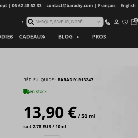
cept
| 06 62 48 62 33 |
contact@baradiy.com
|
Français
|
English
MARQUE, SAVEUR, INGRÉDIENT, RÉFÉRENCE, MOT CLÉ...
ODIES
CADEAUX
BLOG
PROS
RÉF. E-LIQUIDE :
BARADIY-R13247
en stock
13,90 €
/ 50 ml
soit 2.78 EUR / 10ml