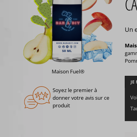
CA
Un e
Mais
ga
Pomme
Maison Fuel®
JE
Soyez le premier à
Vo
donner votre avis sur ce
produit
Ta