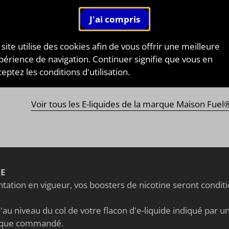
ON FUEL®
EZ LE HÉROS DE LA VAPE
on Fuel®
est une marque conçue est développée par un
 site utilise des cookies afin de vous offrir une meilleure
iste Français de Marseille LCA "La Cig Arrête", dans la
périence de navigation. Continuer signifie que vous en
 depuis 2012, Sam le patron est entouré de passionnés de
eptez les conditions d'utilisation.
ur et d'arômes.
Voir tous les E-liquides de la marque Maison Fuel
NE
ation en vigueur, vos boosters de nicotine seront condi
au niveau du col de votre flacon d'e-liquide indiqué par un 
nique commandé.