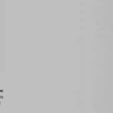
ec
nis
!