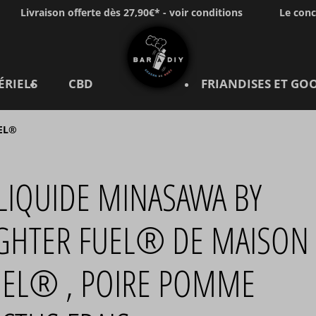
Livraison offerte dès 27,90€* - voir conditions
Le con
ÉRIELS
CBD
FRIANDISES ET GO
EL®
LIQUIDE MINASAWA BY
IGHTER FUEL® DE MAISON
UEL® , POIRE POMME