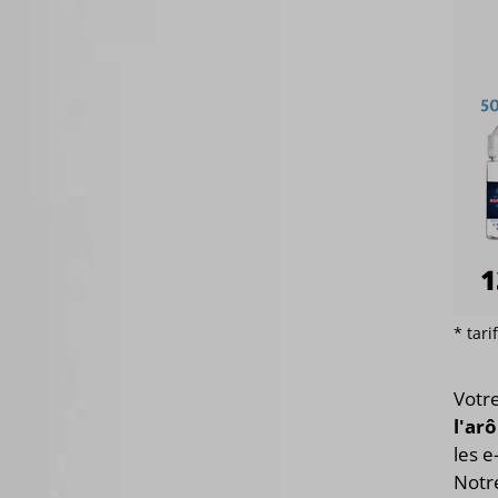
* tar
Votr
l'ar
les e
Notre