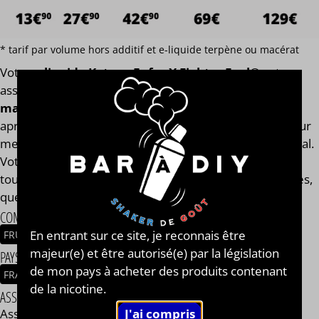
* tarif par volume hors additif et e-liquide terpène ou macérat
Votre
e-liquide Katana Enfer X Fighter Fuel®
est
assemblé
avec l'arôme concentré original de la
marque Maison Fuel®
. Finis les e-liquides trop dilués
après l'ajout des boosters de nicotine ! Notre calculateur
mesure votre e-liquide en fonction de son volume global.
Votre e-liquide Katana Enfer X Fighter Fuel® aura
toujours le même goût et les mêmes qualités gustatives,
que vous soyez en 0, 2, 9, 11 ou 14 mg/ml.
COMPOSITION
En entrant sur ce site, je reconnais être
FRUIT DU DRAGON
FRAIS
FRUITS ROUGES
CERISE
majeur(e) et être autorisé(e) par la législation
PAYS / ORIGINE DU CONCENTRÉ
de mon pays à acheter des produits contenant
FRANCE
de la nicotine.
ASSEMBLAGE
Assemblage réalisé à PLOUESCAT - France par
BAR à