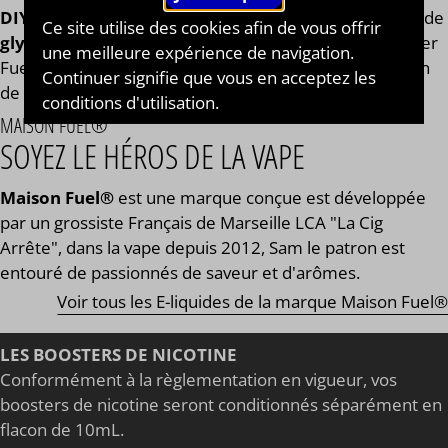
DIY®
. Composé de
mono propylène glycol végétal
, de
Ce site utilise des cookies afin de vous offrir
glycérine végétale
et de l'arôme Katana Enfer X Fighter
une meilleure expérience de navigation.
Fuel® de la marque Maison Fuel®. Disponible en flacon
Continuer signifie que vous en acceptez les
de 50ml, 125ml, 250ml, 500ml et 1L. STEEP : 1 jour.
conditions d'utilisation.
MAISON FUEL®
SOYEZ LE HÉROS DE LA VAPE
Maison Fuel®
est une marque conçue est développée
par un grossiste Français de Marseille LCA "La Cig
Arrête", dans la vape depuis 2012, Sam le patron est
entouré de passionnés de saveur et d'arômes.
Voir tous les E-liquides de la marque Maison Fuel®
LES BOOSTERS DE NICOTINE
Conformément à la règlementation en vigueur, vos
boosters de nicotine seront conditionnés séparément en
flacon de 10mL.