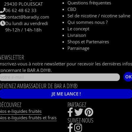
Questions fréquentes
29430 PLOUESCAT
CBD
06 62 48 62 33
Sel de nicotine / nicotine saline
contact@baradiy.com
Qui sommes nous ?
Du lundi au vendredi
Le concept
9h-12h / 14h-18h
Livraison
Shops et Partenaires
Parrainage
NEWSLETTER
Inscrivez-vous à notre newsletter pour recevoir les dernières info
concernant le BAR A DIY®.
OK
DEVENEZ AMBASSADEUR DE BAR A DIY®
JE ME LANCE !
DÉCOUVREZ
PARTAGEZ
Nos e-liquides fruités
Nos e-liquides fruités et frais
SUIVEZ-NOUS