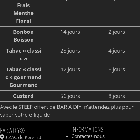
Frais
Menthe
Floral
Bonbon
14 jours
2 jours
Boisson
Tabac « classi
28 jours
4 jours
c »
Tabac « classi
42 jours
6 jours
c » gourmand
Gourmand
Custard
56 jours
8 jours
Avec le STEEP offert de BAR A DIY, n’attendez plus pour
vaper votre e-liquide !
INFORMATIONS
BAR A DIY®
Contactez-nous
9 ZAC de Kergrist