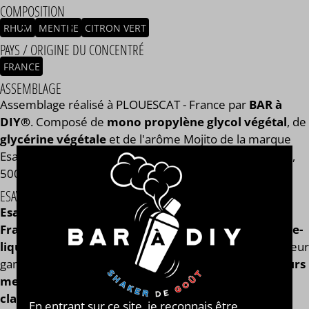
COMPOSITION
RHUM
MENTHE
CITRON VERT
PAYS / ORIGINE DU CONCENTRÉ
FRANCE
ASSEMBLAGE
Assemblage réalisé à PLOUESCAT - France par
BAR à
DIY®
. Composé de
mono propylène glycol végétal
, de
glycérine végétale
et de l'arôme Mojito de la marque
Esaveur®. Disponible en flacon de 50ml, 125ml, 250ml,
500ml et 1L. STEEP : 2 jours.
ESAVEUR®
Esaveur®
est une marque de
e-liquides 100%
Française
, fabriquant
des arômes concentrés
et des
e-
liquides
de haute qualité développés en laboratoire. Leur
gamme s'étend sur
des saveurs classiques
aux
saveurs
mentholées
en passant par les
saveurs fruitées et
classiques
, jusqu'aux
gourmandes
. Leur grand
En entrant sur ce site, je reconnais être