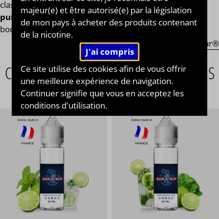
classique, le
e-liquide Menthe Fraîche à l'arôme
majeur(e) et être autorisé(e) par la législation
puissant de menthe fraîche
qui dure longtemps en
de mon pays à acheter des produits contenant
bouche.
de la nicotine.
Voir tous les E-liquides de la marque Esaveur®
CES ARTICLES POURRAIENT AUSSI VOUS
Ce site utilise des cookies afin de vous offrir
une meilleure expérience de navigation.
INTÉRESSER
Continuer signifie que vous en acceptez les
conditions d'utilisation.