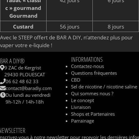
Tabac « classi
42 jours
6 jours
c » gourmand
Gourmand
Custard
56 jours
8 jours
Avec le STEEP offert de BAR A DIY, n’attendez plus pour
vaper votre e-liquide !
INFORMATIONS
BAR A DIY®
Contactez-nous
9 ZAC de Kergrist
Questions fréquentes
29430 PLOUESCAT
CBD
06 62 48 62 33
Sel de nicotine / nicotine saline
contact@baradiy.com
Qui sommes nous ?
Du lundi au vendredi
Le concept
9h-12h / 14h-18h
Livraison
Shops et Partenaires
Parrainage
NEWSLETTER
Inscrivez-vous à notre newsletter pour recevoir les dernières info