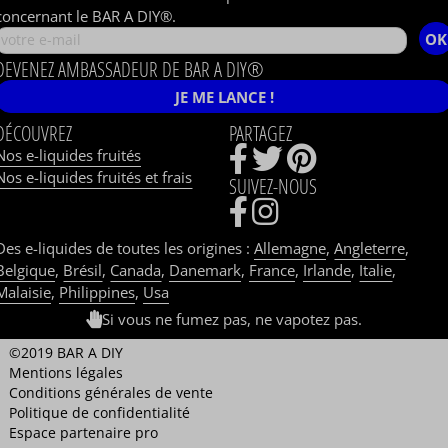
concernant le BAR A DIY®.
OK
DEVENEZ AMBASSADEUR DE BAR A DIY®
JE ME LANCE !
DÉCOUVREZ
PARTAGEZ
Nos e-liquides fruités
Nos e-liquides fruités et frais
SUIVEZ-NOUS
Des e-liquides de toutes les origines :
Allemagne
,
Angleterre
,
Belgique
,
Brésil
,
Canada
,
Danemark
,
France
,
Irlande
,
Italie
,
Malaisie
,
Philippines
,
Usa
Si vous ne fumez pas, ne vapotez pas.
©2019 BAR A DIY
Mentions légales
Conditions générales de vente
Politique de confidentialité
Espace partenaire pro