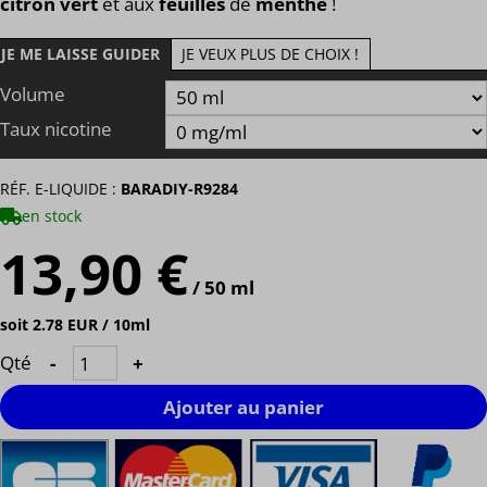
citron vert
et aux
feuilles
de
menthe
!
JE ME LAISSE GUIDER
JE VEUX PLUS DE CHOIX !
Volume
Taux nicotine
RÉF. E-LIQUIDE :
BARADIY-R9284
en stock
13,90 €
/ 50 ml
soit 2.78 EUR / 10ml
Qté
-
+
Ajouter au panier