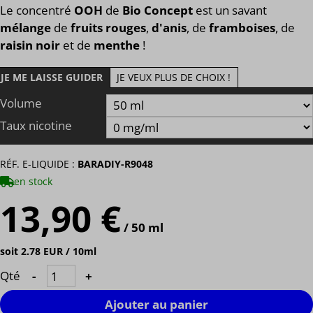
Le concentré
OOH
de
Bio Concept
est un savant
mélange
de
fruits rouges
,
d'anis
, de
framboises
, de
raisin noir
et de
menthe
!
JE ME LAISSE GUIDER
JE VEUX PLUS DE CHOIX !
Volume
Taux nicotine
RÉF. E-LIQUIDE :
BARADIY-R9048
en stock
13,90 €
/ 50 ml
soit 2.78 EUR / 10ml
Qté
-
+
Ajouter au panier