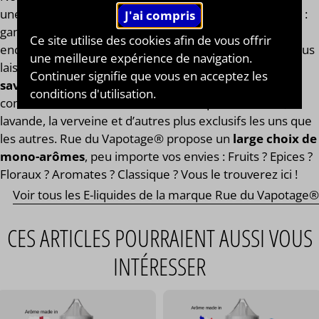
une large gamme de
plus de 200 saveurs d'eliquides
:
gammes fruitées, gourmandes, classiques, cocktails ou
Ce site utilise des cookies afin de vous offrir
encore mentholées ! Vous n’avez plus qu’à choisir et vous
une meilleure expérience de navigation.
laisser tenter ! Rue du Vapotage® vous propose
des
Continuer signifie que vous en acceptez les
saveurs que vous ne trouverez nul part ailleurs
conditions d'utilisation.
comme des saveurs d’aromates tels que le romarin, la
lavande, la verveine et d’autres plus exclusifs les uns que
les autres. Rue du Vapotage® propose un
large choix de
mono-arômes
, peu importe vos envies : Fruits ? Epices ?
Floraux ? Aromates ? Classique ? Vous le trouverez ici !
Voir tous les E-liquides de la marque Rue du Vapotage®
CES ARTICLES POURRAIENT AUSSI VOUS
INTÉRESSER