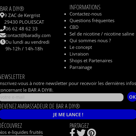
INFORMATIONS
BAR A DIY®
Contactez-nous
9 ZAC de Kergrist
Questions fréquentes
29430 PLOUESCAT
CBD
06 62 48 62 33
Sel de nicotine / nicotine saline
contact@baradiy.com
Qui sommes nous ?
Du lundi au vendredi
Le concept
9h-12h / 14h-18h
Livraison
Shops et Partenaires
Parrainage
NEWSLETTER
Inscrivez-vous à notre newsletter pour recevoir les dernières info
concernant le BAR A DIY®.
OK
DEVENEZ AMBASSADEUR DE BAR A DIY®
JE ME LANCE !
DÉCOUVREZ
PARTAGEZ
Nos e-liquides fruités