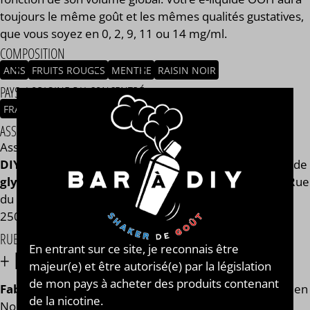
toujours le même goût et les mêmes qualités gustatives,
que vous soyez en 0, 2, 9, 11 ou 14 mg/ml.
COMPOSITION
ANIS
FRUITS ROUGES
MENTHE
RAISIN NOIR
PAYS / ORIGINE DU CONCENTRÉ
FRANCE
ASSEMBLAGE
Assemblage réalisé à PLOUESCAT - France par
BAR à
DIY®
. Composé de
mono propylène glycol végétal
, de
glycérine végétale
et de l'arôme OOH de la marque Rue
du Vapotage®. Disponible en flacon de 50ml, 125ml,
250ml, 500ml et 1L. STEEP : 1 jour.
RUE DU VAPOTAGE®
En entrant sur ce site, je reconnais être
+ DE 200 SAVEURS À VAPER !
majeur(e) et être autorisé(e) par la législation
de mon pays à acheter des produits contenant
Fabricant français de e-liquides
installé depuis 2010 en
de la nicotine.
Nouvelle Aquitaine,
Rue du Vapotage
®
vous propose