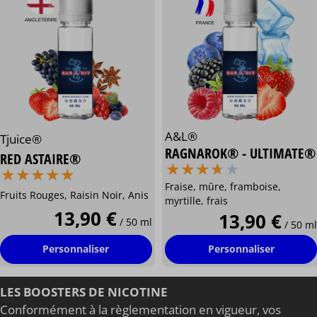
A&L®
Tjuice®
RAGNAROK® - ULTIMATE®
RED ASTAIRE®
⋆
⋆
⋆
⋆
⋆
⋆
⋆
⋆
⋆
⋆
⋆
⋆
⋆
⋆
⋆
⋆
⋆
⋆
⋆
⋆
Fraise, mûre, framboise,
Fruits Rouges, Raisin Noir, Anis
myrtille, frais
13,90 €
13,90 €
/ 50 ml
/ 50 ml
Personnaliser
Personnaliser
LES BOOSTERS DE NICOTINE
Conformément à la règlementation en vigueur, vos