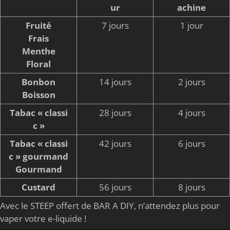
ur
achine
Fruité
7 jours
1 jour
Frais
Menthe
Floral
Bonbon
14 jours
2 jours
Boisson
Tabac « classi
28 jours
4 jours
c »
Tabac « classi
42 jours
6 jours
c » gourmand
Gourmand
Custard
56 jours
8 jours
Avec le STEEP offert de BAR A DIY, n’attendez plus pour
vaper votre e-liquide !