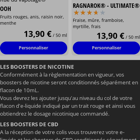
RAGNAROK® - ULTIMATE®
OOH
⋆
⋆
⋆
⋆
⋆
⋆
⋆
⋆
⋆
⋆
Fruits rouges, anis, raisin noir,
Fraise, mûre, framboise,
menthe
myrtille, frais
13,90 €
13,90 €
/ 50 ml
/ 50 ml
Personnaliser
Personnaliser
LES BOOSTERS DE NICOTINE
Conformément à la règlementation en vigueur, vos
boosters de nicotine seront conditionnés séparément en
flacon de 10mL.
Vous devrez les ajouter jusqu'au niveau du col de votre
flacon d'e-liquide indiqué par un trait rouge et ainsi vous
obtiendrez le dosage nicotinique commandé.
LES BOOSTERS DE CBD
A la réception de votre colis vous trouverez votre e-
liquide et les shooters de CBD conditionnés séparément