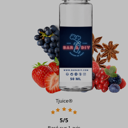
Tjuice®
5
/5
Basé sur 1 avis