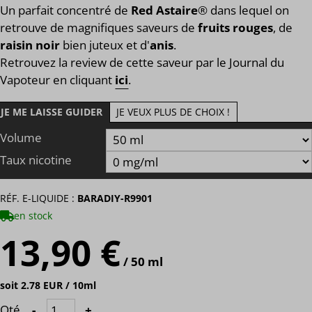
Un parfait concentré de
Red Astaire
® dans lequel on
retrouve de magnifiques saveurs de
fruits rouges
, de
raisin noir
bien juteux et d'
anis
.
Retrouvez la review de cette saveur par le Journal du
Vapoteur en cliquant
ici
.
JE ME LAISSE GUIDER
JE VEUX PLUS DE CHOIX !
Volume
Taux nicotine
RÉF. E-LIQUIDE :
BARADIY-R9901
en stock
13,90 €
/ 50 ml
soit 2.78 EUR / 10ml
Qté
-
+