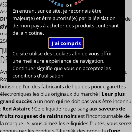
ASSEMBLAGE
En entrant sur ce site, je reconnais être
Assemblage réalisé à PLOUESCAT - France par
BAR à
majeur(e) et être autorisé(e) par la législation
DIY®
. Composé de
mono propylène glycol végétal
, de
de mon pays à acheter des produits contenant
glycérine végétale
et de l'arôme Red Astaire® de la
de la nicotine.
marque Tjuice®. Disponible en flacon de 50ml, 125ml,
250ml, 500ml et 1L. STEEP : 1 jour.
TJUICE®
Ce site utilise des cookies afin de vous offrir
DES E-LIQUIDES FRUITÉS SO BRITISH !
une meilleure expérience de navigation.
Continuer signifie que vous en acceptez les
Avec la gamme d’
eliquides T-Juice
® en provenance du
conditions d'utilisation.
Royaume-Uni, vous avez rendez-vous dans l’univers so
british de l’un des fabricants de liquides pour cigarettes
électroniques les plus originaux du marché !
Leur plus
grand succès
a un nom qui ne doit pas vous être inconnu
:
Red Astaire
! Ce e-liquide rouge-sang aux
saveurs de
fruits rouges et de raisins noirs
est l’incontournable de
la marque ! Si vous aimez les e-liquides fruités, vous serez
conquis par les produits T-Juice®, des produits d’
une