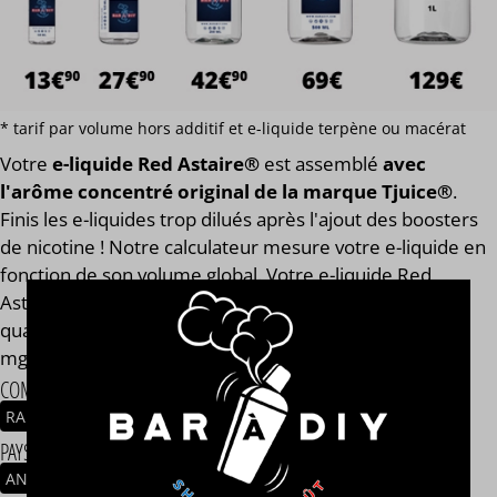
* tarif par volume hors additif et e-liquide terpène ou macérat
Votre
e-liquide Red Astaire®
est assemblé
avec
l'arôme concentré original de la marque Tjuice®
.
Finis les e-liquides trop dilués après l'ajout des boosters
de nicotine ! Notre calculateur mesure votre e-liquide en
fonction de son volume global. Votre e-liquide Red
Astaire® aura toujours le même goût et les mêmes
qualités gustatives, que vous soyez en 0, 2, 9, 11 ou 14
mg/ml.
COMPOSITION
RAISIN
ANIS
FRUITS ROUGES
PAYS / ORIGINE DU CONCENTRÉ
ANGLETERRE