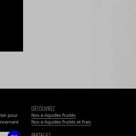
DÉCOUVREZ
tter pour
Nos e-liquides fruités
oncernant
Nos e-liquides fruités et frais
PARTAGEZ