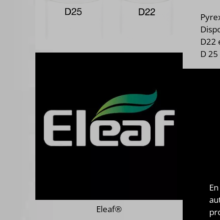
Pyre
Dispo
D22 
D 25
En
au
Eleaf®
pr