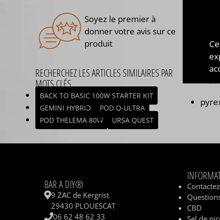
Soyez le premier à
donner votre avis sur ce
produit
Ce
ex
acc
TÉ
RECHERCHEZ LES ARTICLES SIMILAIRES PAR
MOTS CLÉS
BACK TO BASIC 100W STARTER KIT
pyre
GEMINI HYBRID
POD Q-ULTRA
POD THELEMA 80W
URSA QUEST
INFORMA
BAR A DIY®
Contacte
9 ZAC de Kergrist
Questions
29430 PLOUESCAT
CBD
06 62 48 62 33
Sel de nic