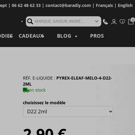
cept
| 06 62 48 62 33 |
contact@baradiy.com
|
Français
|
English
MARQUE, SAVEUR, INGRÉDIENT, RÉFÉRENCE, MOT CLÉ...
ODIES
CADEAUX
BLOG
PROS
RÉF. E-LIQUIDE :
PYREX-ELEAF-MELO-4-D22-
2ML
en stock
choisissez le modèle
2,90 €