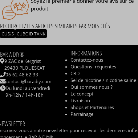
Soyez le premier à donner votre avis sur ce
produit
RECHERCHEZ LES ARTICLES SIMILAIRES PAR MOTS CLÉS
CUBIS
CUBOID TANK
INFORMATIONS
BAR A DIY®
Contactez-nous
9 ZAC de Kergrist
Questions fréquentes
29430 PLOUESCAT
CBD
06 62 48 62 33
Sel de nicotine / nicotine saline
contact@baradiy.com
Qui sommes nous ?
Du lundi au vendredi
Le concept
9h-12h / 14h-18h
Livraison
Shops et Partenaires
Parrainage
NEWSLETTER
Inscrivez-vous à notre newsletter pour recevoir les dernières info
concernant le BAR A DIY®.