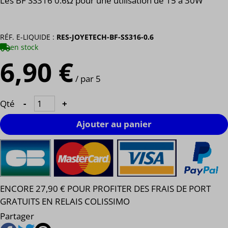
Les BF SS316 0.6Ω pour une utilisation de 15 à 30W
RÉF. E-LIQUIDE :
RES-JOYETECH-BF-SS316-0.6
en stock
6,90 €
/ par 5
Qté
-
+
Ajouter au panier
ENCORE 27,90 € POUR PROFITER DES FRAIS DE PORT
GRATUITS EN RELAIS COLISSIMO
Partager