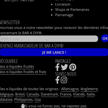
Livraison
Shops et Partenaires
Parrainage
NEWSLETTER
Inscrivez-vous à notre newsletter pour recevoir les dernières info
concernant le BAR A DIY®.
OK
DEVENEZ AMBASSADEUR DE BAR A DIY®
JE ME LANCE !
DÉCOUVREZ
PARTAGEZ
Nos e-liquides fruités
Nos e-liquides fruités et frais
SUIVEZ-NOUS
Des e-liquides de toutes les origines :
Allemagne
,
Angleterre
,
Belgique
,
Brésil
,
Canada
,
Danemark
,
France
,
Irlande
,
Italie
,
Malaisie
,
Philippines
,
Usa
Si vous ne fumez pas, ne vapotez pas.