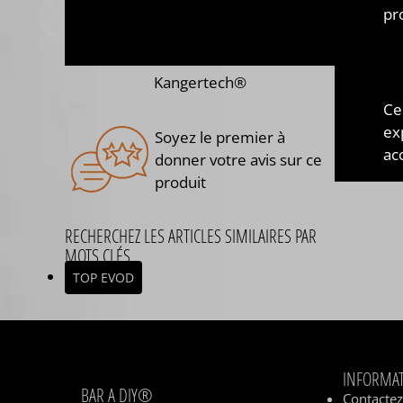
pr
Kangertech®
Ce
ex
Soyez le premier à
acc
donner votre avis sur ce
produit
RECHERCHEZ LES ARTICLES SIMILAIRES PAR
MOTS CLÉS
TOP EVOD
INFORMA
BAR A DIY®
Contacte