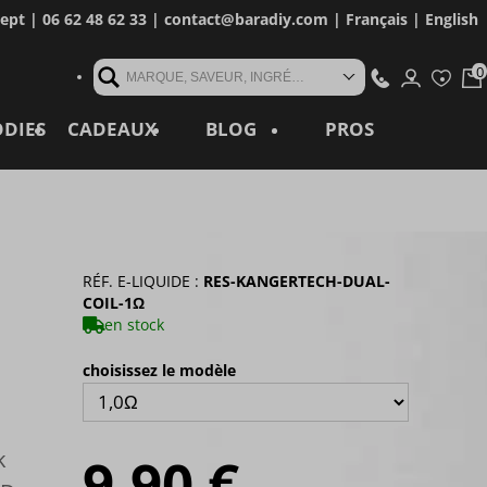
cept
| 06 62 48 62 33 |
contact@baradiy.com
|
Français
|
English
MARQUE, SAVEUR, INGRÉDIENT, RÉFÉRENCE, MOT CLÉ...
ODIES
CADEAUX
BLOG
PROS
RÉF. E-LIQUIDE :
RES-KANGERTECH-DUAL-
COIL-1Ω
en stock
choisissez le modèle
k
9,90 €