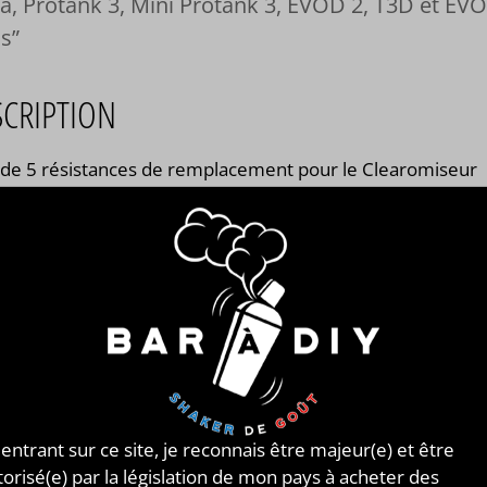
, Protank 3, Mini Protank 3, EVOD 2, T3D et EV
ss
SCRIPTION
 de 5 résistances de remplacement pour le Clearomiseur
Tank, Aerotank Mini, Aerotank Mega, Protank 3, Mini
ank 3, EVOD 2, T3D et EVOD Glass.
onibles en 1.0, 1.2, 1.5 ou 1.8 ohm.
 entrant sur ce site, je reconnais être majeur(e) et être
torisé(e) par la législation de mon pays à acheter des