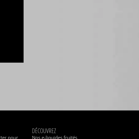
DÉCOUVREZ
tter pour
Nos e-liquides fruités