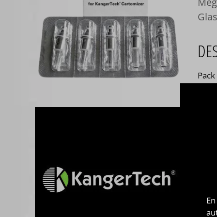
Mega
Gla
DE
Pack
Aero
Prot
Disp
En
au