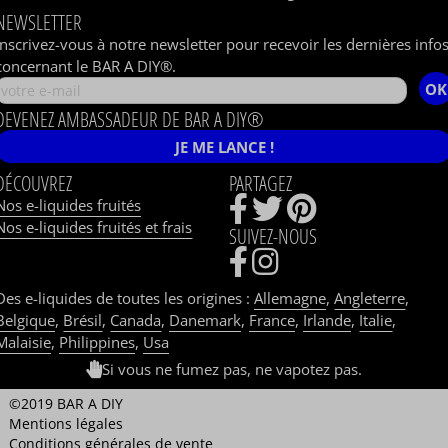
NEWSLETTER
Inscrivez-vous à notre newsletter pour recevoir les dernières info
concernant le BAR A DIY®.
OK
DEVENEZ AMBASSADEUR DE BAR A DIY®
JE ME LANCE !
DÉCOUVREZ
PARTAGEZ
Nos e-liquides fruités
Nos e-liquides fruités et frais
SUIVEZ-NOUS
Des e-liquides de toutes les origines :
Allemagne
,
Angleterre
,
Belgique
,
Brésil
,
Canada
,
Danemark
,
France
,
Irlande
,
Italie
,
Malaisie
,
Philippines
,
Usa
Si vous ne fumez pas, ne vapotez pas.
©2019 BAR A DIY
Mentions légales
Conditions générales de vente