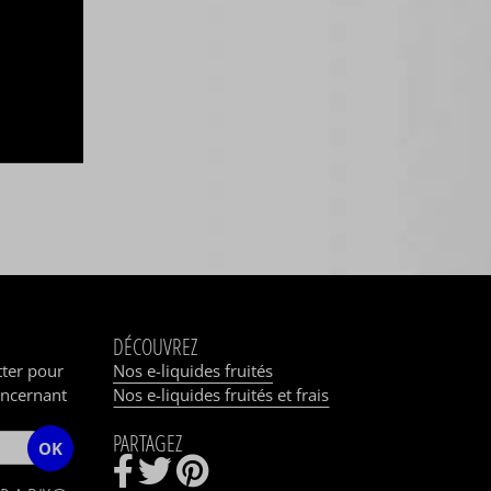
DÉCOUVREZ
tter pour
Nos e-liquides fruités
oncernant
Nos e-liquides fruités et frais
PARTAGEZ
OK