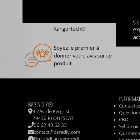
Ce
Kangertech®
ex
acc
Soyez le premier à
donner votre avis sur ce
produit
INFORMA
BAR A DIY®
Contacte
9 ZAC de Kergrist
Questions
29430 PLOUESCAT
CBD
06 62 48 62 33
Sel de nic
contact@baradiy.com
Qui somm
Du lundi au vendredi