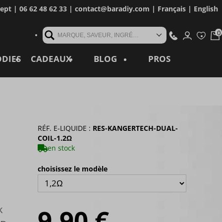
cept
| 06 62 48 62 33 |
contact@baradiy.com
|
Français
|
English
MARQUE, SAVEUR, INGRÉDIENT, RÉFÉRENCE, MOT CLÉ...
ODIES
CADEAUX
BLOG
PROS
RÉF. E-LIQUIDE :
RES-KANGERTECH-DUAL-
COIL-1.2Ω
en stock
choisissez le modèle
k
9,90 €