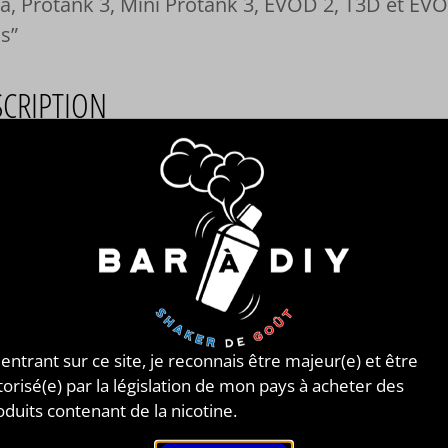
, Protank 3, Mini Protank 3, EVOD 2, T3D et EV
ss
SCRIPTION
 de 5 résistances de remplacement pour le Clearomiseur
Tank, Aerotank Mini, Aerotank Mega, Protank 3, Mini
ank 3, EVOD 2, T3D et EVOD Glass.
onibles en 1.0Ω,
1,2Ω, 1,5Ω ou 1.8Ω.
 entrant sur ce site, je reconnais être majeur(e) et être
torisé(e) par la législation de mon pays à acheter des
oduits contenant de la nicotine.