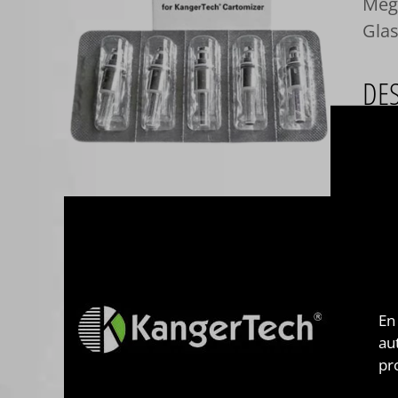
Mega
Gla
DE
Pack
Aero
Prot
Disp
En
au
pr